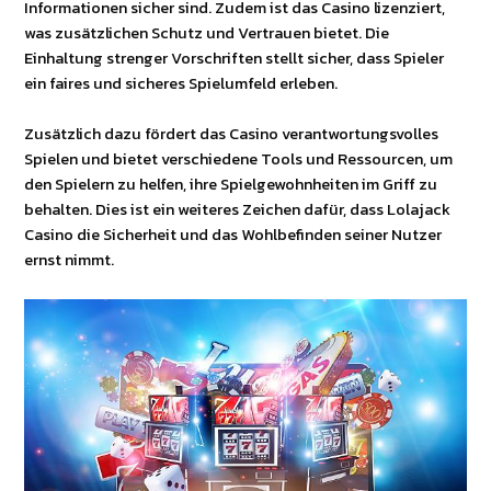
Informationen sicher sind. Zudem ist das Casino lizenziert,
was zusätzlichen Schutz und Vertrauen bietet. Die
Einhaltung strenger Vorschriften stellt sicher, dass Spieler
ein faires und sicheres Spielumfeld erleben.
Zusätzlich dazu fördert das Casino verantwortungsvolles
Spielen und bietet verschiedene Tools und Ressourcen, um
den Spielern zu helfen, ihre Spielgewohnheiten im Griff zu
behalten. Dies ist ein weiteres Zeichen dafür, dass Lolajack
Casino die Sicherheit und das Wohlbefinden seiner Nutzer
ernst nimmt.