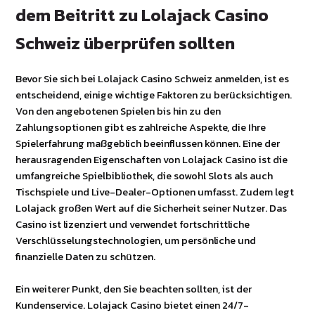
dem Beitritt zu Lolajack Casino
Schweiz überprüfen sollten
Bevor Sie sich bei Lolajack Casino Schweiz anmelden, ist es
entscheidend, einige wichtige Faktoren zu berücksichtigen.
Von den angebotenen Spielen bis hin zu den
Zahlungsoptionen gibt es zahlreiche Aspekte, die Ihre
Spielerfahrung maßgeblich beeinflussen können. Eine der
herausragenden Eigenschaften von Lolajack Casino ist die
umfangreiche Spielbibliothek, die sowohl Slots als auch
Tischspiele und Live-Dealer-Optionen umfasst. Zudem legt
Lolajack großen Wert auf die Sicherheit seiner Nutzer. Das
Casino ist lizenziert und verwendet fortschrittliche
Verschlüsselungstechnologien, um persönliche und
finanzielle Daten zu schützen.
Ein weiterer Punkt, den Sie beachten sollten, ist der
Kundenservice. Lolajack Casino bietet einen 24/7-