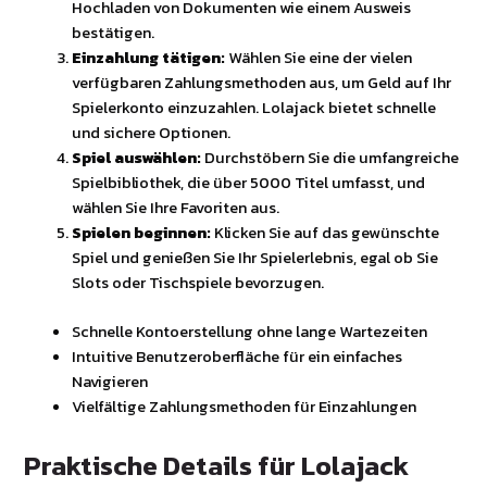
Hochladen von Dokumenten wie einem Ausweis
bestätigen.
Einzahlung tätigen:
Wählen Sie eine der vielen
verfügbaren Zahlungsmethoden aus, um Geld auf Ihr
Spielerkonto einzuzahlen. Lolajack bietet schnelle
und sichere Optionen.
Spiel auswählen:
Durchstöbern Sie die umfangreiche
Spielbibliothek, die über 5000 Titel umfasst, und
wählen Sie Ihre Favoriten aus.
Spielen beginnen:
Klicken Sie auf das gewünschte
Spiel und genießen Sie Ihr Spielerlebnis, egal ob Sie
Slots oder Tischspiele bevorzugen.
Schnelle Kontoerstellung ohne lange Wartezeiten
Intuitive Benutzeroberfläche für ein einfaches
Navigieren
Vielfältige Zahlungsmethoden für Einzahlungen
Praktische Details für Lolajack