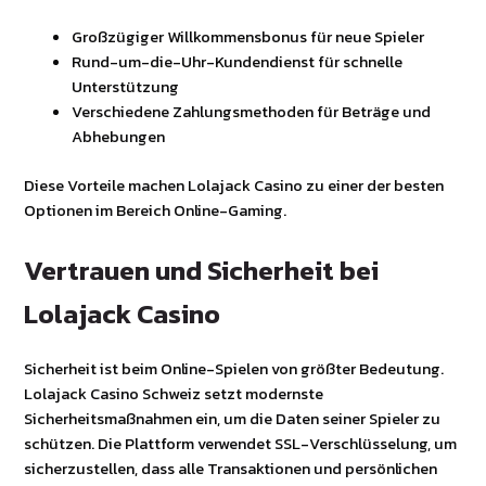
Großzügiger Willkommensbonus für neue Spieler
Rund-um-die-Uhr-Kundendienst für schnelle
Unterstützung
Verschiedene Zahlungsmethoden für Beträge und
Abhebungen
Diese Vorteile machen Lolajack Casino zu einer der besten
Optionen im Bereich Online-Gaming.
Vertrauen und Sicherheit bei
Lolajack Casino
Sicherheit ist beim Online-Spielen von größter Bedeutung.
Lolajack Casino Schweiz setzt modernste
Sicherheitsmaßnahmen ein, um die Daten seiner Spieler zu
schützen. Die Plattform verwendet SSL-Verschlüsselung, um
sicherzustellen, dass alle Transaktionen und persönlichen