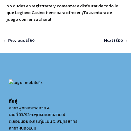
No dudes en registrarte y comenzar a disfrutar de todo lo
que Legiano Casino tiene para ofrecer. ¡Tu aventura de
juego comienza ahora!
←
Previous เรื่อง
Next เรื่อง
→
ที่อยู่
สาขาพุทธมณฑลสาย 4
เลขที่ 33/93 ถ.พุทธมณฑลสาย 4
ต.อ้อมน้อย อ.กระทุ่มแบน จ. สมุทรสาคร
สาขาหนองแขม