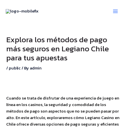
Skip
Post
Main
to
navigation
Men
content
Explora los métodos de pago
más seguros en Legiano Chile
para tus apuestas
/
public
/ By
admin
Cuando se trata de disfrutar de una experiencia de juego en
línea en los casinos, la seguridad y comodidad de los
métodos de pago son aspectos que no se pueden pasar por
alto. En este artículo, exploraremos cómo Legiano Casino en
Chile ofrece diversas opciones de pago seguras y eficientes