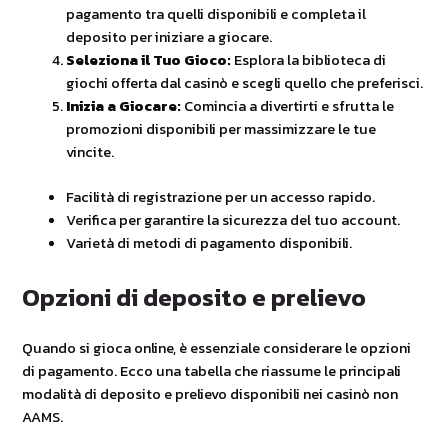
pagamento tra quelli disponibili e completa il
deposito per iniziare a giocare.
Seleziona il Tuo Gioco:
Esplora la biblioteca di
giochi offerta dal casinò e scegli quello che preferisci.
Inizia a Giocare:
Comincia a divertirti e sfrutta le
promozioni disponibili per massimizzare le tue
vincite.
Facilità di registrazione per un accesso rapido.
Verifica per garantire la sicurezza del tuo account.
Varietà di metodi di pagamento disponibili.
Opzioni di deposito e prelievo
Quando si gioca online, è essenziale considerare le opzioni
di pagamento. Ecco una tabella che riassume le principali
modalità di deposito e prelievo disponibili nei casinò non
AAMS.