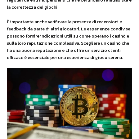
regolari da enti indipendenti che ne certificano l’affidabilità e
la correttezza dei giochi.
È importante anche verificare la presenza di recensioni e
feedback da parte di altri giocatori. Le esperienze condivise
possono fornire indicazioni utili su come operano i casinò e
sulla loro reputazione complessiva. Scegliere un casinò che
ha una buona reputazione e che offre un servizio clienti
efficace è essenziale per una esperienza di gioco serena.