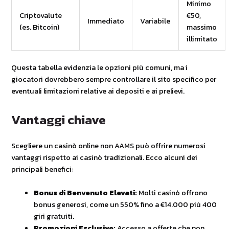
Minimo
Criptovalute
€50,
Immediato
Variabile
(es. Bitcoin)
massimo
illimitato
Questa tabella evidenzia le opzioni più comuni, ma i
giocatori dovrebbero sempre controllare il sito specifico per
eventuali limitazioni relative ai depositi e ai prelievi.
Vantaggi chiave
Scegliere un casinò online non AAMS può offrire numerosi
vantaggi rispetto ai casinò tradizionali. Ecco alcuni dei
principali benefici:
Bonus di Benvenuto Elevati:
Molti casinò offrono
bonus generosi, come un 550% fino a €14.000 più 400
giri gratuiti.
Promozioni Esclusive:
Accesso a offerte che non