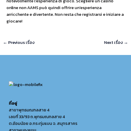
notevolmente l’esperienza di gioco. Scegliere un casinò
online non AAMS può quindi offrire un’esperienza
arricchente e divertente. Non resta che registrarsi e iniziare a
giocare!
←
Previous เรื่อง
Next เรื่อง
→
ที่อยู่
สาขาพุทธมณฑลสาย 4
เลขที่ 33/93 ถ.พุทธมณฑลสาย 4
ต.อ้อมน้อย อ.กระทุ่มแบน จ. สมุทรสาคร
สาขาหนองแขม