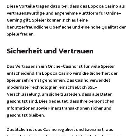
Diese Vorteile tragen dazu bei, dass das Lopoca Casino als
vertrauenswürdige und angenehme Plattform für Online-
Gaming gilt. Spieler können sich auf eine
benutzerfreundliche Oberfläche und eine hohe Qualität der
Spiele freuen.
Sicherheit und Vertrauen
Das Vertrauen in ein Online-Casino ist für viele Spieler
entscheidend. Im Lopoca Casino wird die Sicherheit der
Spieler sehr ernst genommen. Das Casino verwendet
modernste Technologien, einschließlich SSL-
Verschlüsselung, um sicherzustellen, dass alle Daten
geschützt sind. Dies bedeutet, dass Ihre persönlichen
Informationen sowie Finanztransaktionen sicher und
geschützt bleiben.
Zusätzlich ist das Casino reguliert und lizenziert, was