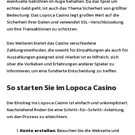
eventuelle Gebühren im Auge behalten. Da das Spiel um
echtes Geld geht, ist auch das Thema Sicherheit von größter
Bedeutung. Das Lopoca Casino legt großen Wert auf die
Sicherheit Ihrer Daten und verwendet SSL-Verschlüsselung,
um Ihre Transaktionen zu schützen.
Des Weiteren bietet das Casino verschiedene
Zahlungsmethoden, die sowohl für Einzahlungen als auch für
Auszahlungen geeignet sind. Hierbei ist es hilfreich, sich
über die Vorlieben und Erfahrungen anderer Spieler zu
informieren, um eine fundierte Entscheidung zu treffen.
So starten Sie im Lopoca Casino
Der Einstieg ins Lopoca Casino ist einfach und unkompliziert.
Nachstehend finden Sie eine Schritt-für-Schritt-Anleitung,
um den Prozess zu erleichtern.
Konto erstellen:
Besuchen Sie die Webseite und