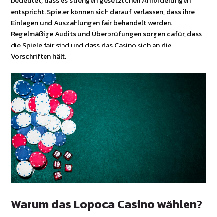
bedeutet, dass es strengen gesetzlichen Anforderungen
entspricht. Spieler können sich darauf verlassen, dass ihre
Einlagen und Auszahlungen fair behandelt werden.
Regelmäßige Audits und Überprüfungen sorgen dafür, dass
die Spiele fair sind und dass das Casino sich an die
Vorschriften hält.
Warum das Lopoca Casino wählen?