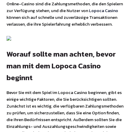
Online-Casino sind die Zahlungsmethoden, die den Spielern
zur Verfügung stehen, und die Nutzer von
Lopoca Casino
können sich auf schnelle und zuverlässige Transaktionen
verlassen, die ihre Spielerfahrung erheblich verbessern.
Worauf sollte man achten, bevor
man mit dem Lopoca Casino
beginnt
Bevor Sie mit dem Spiel im Lopoca Casino beginnen, gibt es
einige wichtige Faktoren, die Sie berücksichtigen sollten.
Zunächst ist es wichtig, die verfügbaren Zahlungsmethoden
zu prüfen, um sicherzustellen, dass Sie eine Option finden,
die Ihren Bedürfnissen entspricht. Außerdem sollten Sie die
Einzahlungs- und Auszahlungsgeschwindigkeiten sowie