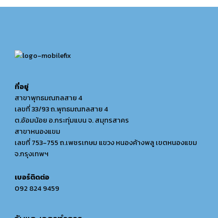
ที่อยู่
สาขาพุทธมณฑลสาย 4
เลขที่ 33/93 ถ.พุทธมณฑลสาย 4
ต.อ้อมน้อย อ.กระทุ่มแบน จ. สมุทรสาคร
สาขาหนองแขม
เลขที่ 753-755 ถ.เพชรเกษม แขวง หนองค้างพลู เขตหนองแขม
จ.กรุงเทพฯ
เบอร์ติดต่อ
092 824 9459