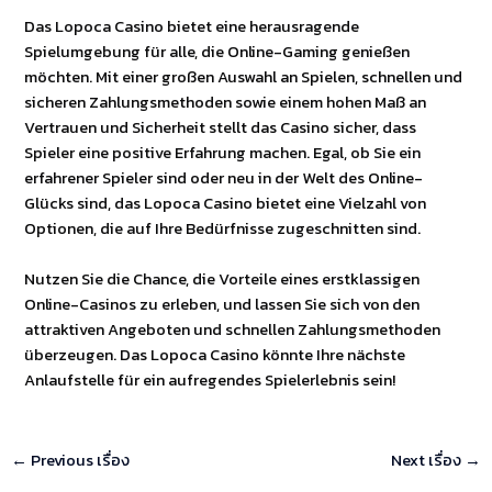
Das Lopoca Casino bietet eine herausragende
Spielumgebung für alle, die Online-Gaming genießen
möchten. Mit einer großen Auswahl an Spielen, schnellen und
sicheren Zahlungsmethoden sowie einem hohen Maß an
Vertrauen und Sicherheit stellt das Casino sicher, dass
Spieler eine positive Erfahrung machen. Egal, ob Sie ein
erfahrener Spieler sind oder neu in der Welt des Online-
Glücks sind, das Lopoca Casino bietet eine Vielzahl von
Optionen, die auf Ihre Bedürfnisse zugeschnitten sind.
Nutzen Sie die Chance, die Vorteile eines erstklassigen
Online-Casinos zu erleben, und lassen Sie sich von den
attraktiven Angeboten und schnellen Zahlungsmethoden
überzeugen. Das Lopoca Casino könnte Ihre nächste
Anlaufstelle für ein aufregendes Spielerlebnis sein!
←
Previous เรื่อง
Next เรื่อง
→