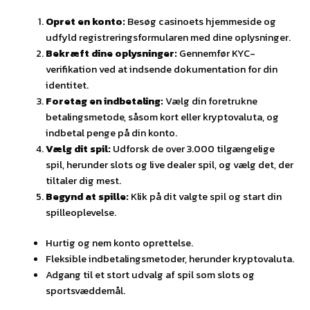
Opret en konto:
Besøg casinoets hjemmeside og
udfyld registreringsformularen med dine oplysninger.
Bekræft dine oplysninger:
Gennemfør KYC-
verifikation ved at indsende dokumentation for din
identitet.
Foretag en indbetaling:
Vælg din foretrukne
betalingsmetode, såsom kort eller kryptovaluta, og
indbetal penge på din konto.
Vælg dit spil:
Udforsk de over 3.000 tilgængelige
spil, herunder slots og live dealer spil, og vælg det, der
tiltaler dig mest.
Begynd at spille:
Klik på dit valgte spil og start din
spilleoplevelse.
Hurtig og nem konto oprettelse.
Fleksible indbetalingsmetoder, herunder kryptovaluta.
Adgang til et stort udvalg af spil som slots og
sportsvæddemål.