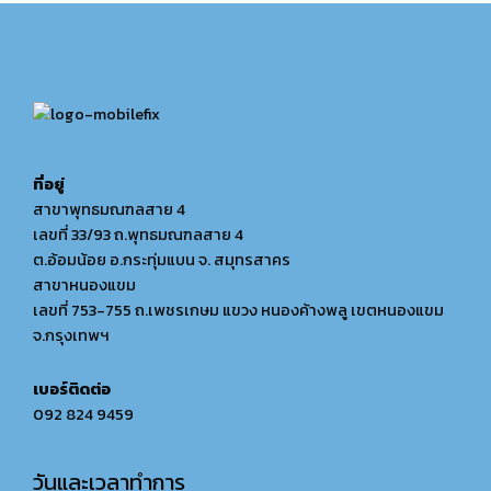
ที่อยู่
สาขาพุทธมณฑลสาย 4
เลขที่ 33/93 ถ.พุทธมณฑลสาย 4
ต.อ้อมน้อย อ.กระทุ่มแบน จ. สมุทรสาคร
สาขาหนองแขม
เลขที่ 753-755 ถ.เพชรเกษม แขวง หนองค้างพลู เขตหนองแขม
จ.กรุงเทพฯ
เบอร์ติดต่อ
092 824 9459
วันและเวลาทำการ