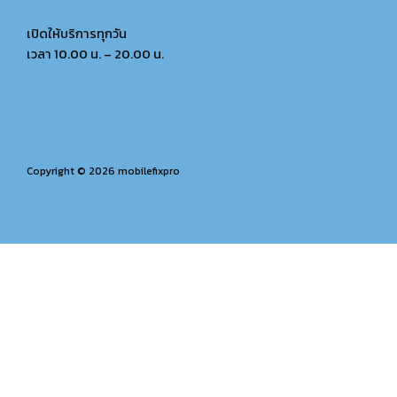
เปิดให้บริการทุกวัน
เวลา 10.00 น. – 20.00 น.
Copyright © 2026 mobilefixpro