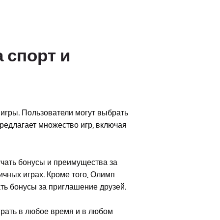
а спорт и
е игры. Пользователи могут выбрать
 предлагает множество игр, включая
учать бонусы и преимущества за
ичных играх. Кроме того, Олимп
ть бонусы за приглашение друзей.
грать в любое время и в любом