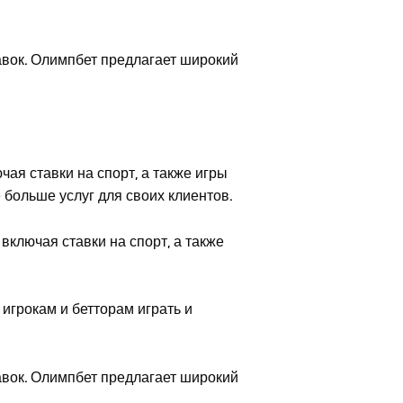
авок. Олимпбет предлагает широкий
чая ставки на спорт, а также игры
 больше услуг для своих клиентов.
включая ставки на спорт, а также
игрокам и бетторам играть и
авок. Олимпбет предлагает широкий