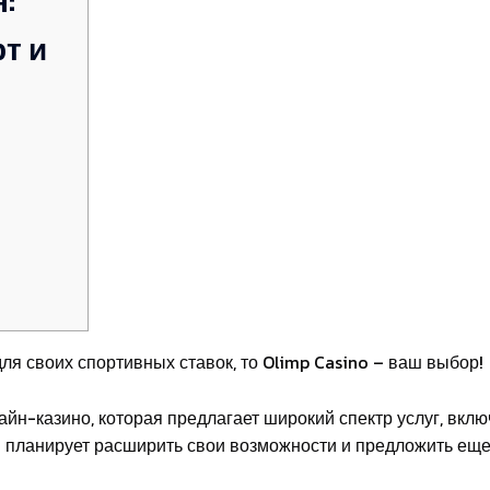
:
т и
:
я своих спортивных ставок, то Olimp Casino – ваш выбор!
йн-казино, которая предлагает широкий спектр услуг, включ
no планирует расширить свои возможности и предложить еще