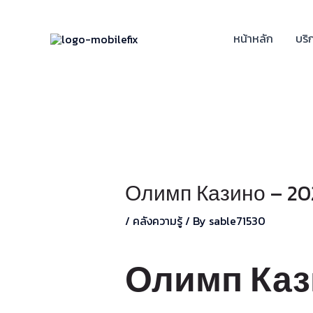
Skip
Post
to
navigation
หน้าหลัก
บริ
content
Олимп Казино – 202
/
คลังความรู้
/ By
sable71530
Олимп Каз