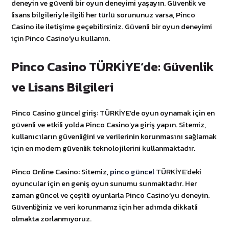
deneyin ve güvenli bir oyun deneyimi yaşayın. Güvenlik ve
lisans bilgileriyle ilgili her türlü sorununuz varsa, Pinco
Casino ile iletişime geçebilirsiniz. Güvenli bir oyun deneyimi
için Pinco Casino’yu kullanın.
Pinco Casino TÜRKİYE’de: Güvenlik
ve Lisans Bilgileri
Pinco Casino güncel giriş: TÜRKİYE’de oyun oynamak için en
güvenli ve etkili yolda Pinco Casino’ya giriş yapın. Sitemiz,
kullanıcıların güvenliğini ve verilerinin korunmasını sağlamak
için en modern güvenlik teknolojilerini kullanmaktadır.
Pinco Online Casino: Sitemiz,
pinco güncel
TÜRKİYE’deki
oyuncular için en geniş oyun sunumu sunmaktadır. Her
zaman güncel ve çeşitli oyunlarla Pinco Casino’yu deneyin.
Güvenliğiniz ve veri korunmanız için her adımda dikkatli
olmakta zorlanmıyoruz.