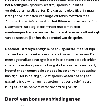
het Martingale-systeem, waarbij spelers hun inzet
verdubbelen na elk verlies. Dit kan aantrekkelijk zijn, maar
brengt ook het risico van hoge verliezen met zich mee.
Andere strategieën omvatten het Fibonacci-systeem of de
D’Alembert-strategie, die minder risico met zich
meebrengen. Het kiezen van de juiste strategie is afhankelijk
van de speelstijl en het risicoprofiel van de speler.
Baccarat-strategieën zijn minder uitgebreid, maar er zijn
toch enkele technieken die spelers kunnen toepassen. De
meest gebruikte strategie is om in te zetten op de bankier,
omdat deze doorgaans de hoogste kans van winnen heeft,
hoewel er een commissie op deze inzetten van toepassing
kan zijn. Het is belangrijk dat spelers weten dat er geen
garantie is op winst, en het spelen met een gedefinieerd
budget kan helpen om verantwoord te gokken.
De rol van bonusaanbiedingen en