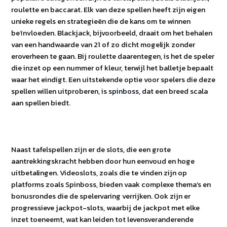
roulette en baccarat. Elk van deze spellen heeft zijn eigen
unieke regels en strategieën die de kans om te winnen
beïnvloeden. Blackjack, bijvoorbeeld, draait om het behalen
van een handwaarde van 21 of zo dicht mogelijk zonder
eroverheen te gaan. Bij roulette daarentegen, is het de speler
die inzet op een nummer of kleur, terwijl het balletje bepaalt
waar het eindigt. Een uitstekende optie voor spelers die deze
spellen willen uitproberen, is
spinboss
, dat een breed scala
aan spellen biedt.
Naast tafelspellen zijn er de slots, die een grote
aantrekkingskracht hebben door hun eenvoud en hoge
uitbetalingen. Videoslots, zoals die te vinden zijn op
platforms zoals Spinboss, bieden vaak complexe thema’s en
bonusrondes die de spelervaring verrijken. Ook zijn er
progressieve jackpot-slots, waarbij de jackpot met elke
inzet toeneemt, wat kan leiden tot levensveranderende