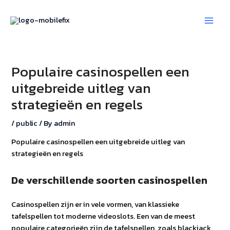
Skip
Post
Main
to
navigation
Men
content
Populaire casinospellen een
uitgebreide uitleg van
strategieën en regels
/
public
/ By
admin
Populaire casinospellen een uitgebreide uitleg van
strategieën en regels
De verschillende soorten casinospellen
Casinospellen zijn er in vele vormen, van klassieke
tafelspellen tot moderne videoslots. Een van de meest
populaire categorieën zijn de tafelspellen, zoals blackjack,