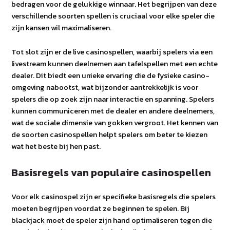
bedragen voor de gelukkige winnaar. Het begrijpen van deze
verschillende soorten spellen is cruciaal voor elke speler die
zijn kansen wil maximaliseren.
Tot slot zijn er de live casinospellen, waarbij spelers via een
livestream kunnen deelnemen aan tafelspellen met een echte
dealer. Dit biedt een unieke ervaring die de fysieke casino-
omgeving nabootst, wat bijzonder aantrekkelijk is voor
spelers die op zoek zijn naar interactie en spanning. Spelers
kunnen communiceren met de dealer en andere deelnemers,
wat de sociale dimensie van gokken vergroot. Het kennen van
de soorten casinospellen helpt spelers om beter te kiezen
wat het beste bij hen past.
Basisregels van populaire casinospellen
Voor elk casinospel zijn er specifieke basisregels die spelers
moeten begrijpen voordat ze beginnen te spelen. Bij
blackjack moet de speler zijn hand optimaliseren tegen die