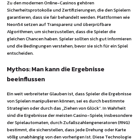
Zu den modernen Online-Casinos gehören
Sicherheitsprotokolle und Zertifizierungen, die den Spielern
garantieren, dass sie fair behandelt werden. Plattformen wie
Neon54 setzen auf Transparenz und überprüfbare
Algorithmen, um sicherzustellen, dass die Spieler die
gleichen Chancen haben. Spieler sollten sich gut informieren
und die Bedingungen verstehen, bevor sie sich für ein Spiel
entscheiden.
Mythos: Man kann die Ergebnisse
beeinflussen
Ein weit verbreiteter Glauben ist, dass Spieler die Ergebnisse
von Spielen manipulieren können, sei es durch bestimmte
Strategien oder durch das „Ziehen von Glück“. In Wahrheit
sind die Ergebnisse der meisten Casino-Spiele, insbesondere
der Spielautomaten, durch Zufallszahlengeneratoren (RNG)
bestimmt, die sicherstellen, dass jede Drehung oder Karte
völlig unabhängig von den vorherigen ist. Diese Technologie