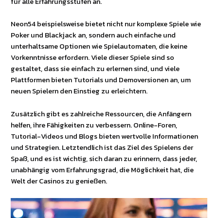
für alle Erfahrungsstufen an.
Neon54 beispielsweise bietet nicht nur komplexe Spiele wie
Poker und Blackjack an, sondern auch einfache und
unterhaltsame Optionen wie Spielautomaten, die keine
Vorkenntnisse erfordern. Viele dieser Spiele sind so
gestaltet, dass sie einfach zu erlernen sind, und viele
Plattformen bieten Tutorials und Demoversionen an, um
neuen Spielern den Einstieg zu erleichtern.
Zusätzlich gibt es zahlreiche Ressourcen, die Anfängern
helfen, ihre Fähigkeiten zu verbessern. Online-Foren,
Tutorial-Videos und Blogs bieten wertvolle Informationen
und Strategien. Letztendlich ist das Ziel des Spielens der
Spaß, und es ist wichtig, sich daran zu erinnern, dass jeder,
unabhängig vom Erfahrungsgrad, die Möglichkeit hat, die
Welt der Casinos zu genießen.