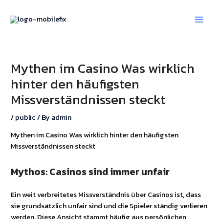
Skip
Post
Main
to
navigation
Men
content
Mythen im Casino Was wirklich
hinter den häufigsten
Missverständnissen steckt
/
public
/ By
admin
Mythen im Casino Was wirklich hinter den häufigsten
Missverständnissen steckt
Mythos: Casinos sind immer unfair
Ein weit verbreitetes Missverständnis über Casinos ist, dass
sie grundsätzlich unfair sind und die Spieler ständig verlieren
werden. Diese Ansicht stammt häufig aus persönlichen