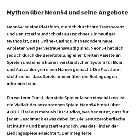
Mythen über Neon54 und seine Angebote
Neon54 ist eine Plattform, die sich durch ihre Transparenz
und Benutzerfreundlichkeit auszeichnet. Ein häufiger
Mythos ist, dass Online-Casinos, insbesondere neue
Anbieter, weniger vertrauenswürdig sind. Neon54 hat sich
jedoch durch die Bereitstellung einer breiten Palette an
Spielen und einem klaren, verständlichen System für Boni
und Auszahlungen einen Namen gemacht. Die Plattform
stellt sicher, dass Spieler immer über die Bedingungen
informiert sind.
Ein weiterer Punkt, den viele Spieler falsch einschätzen, ist
die Vielfalt der angebotenen Spiele. Neon54 bietet über
4.000 Titel aus mehr als 110 Studios, was bedeutet, dass für
jeden Geschmack etwas dabei ist. Die Benutzeroberfläche
ist intuitiv und benutzerfreundlich, was das Finden der
Lieblingsspiele erleichtert. Der integrierte