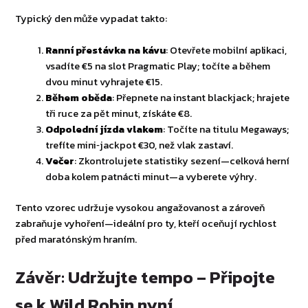
Typický den může vypadat takto:
Ranní přestávka na kávu
: Otevřete mobilní aplikaci,
vsadíte €5 na slot Pragmatic Play; točíte a během
dvou minut vyhrajete €15.
Během oběda
: Přepnete na instant blackjack; hrajete
tři ruce za pět minut, získáte €8.
Odpolední jízda vlakem
: Točíte na titulu Megaways;
trefíte mini‑jackpot €30, než vlak zastaví.
Večer
: Zkontrolujete statistiky sezení—celková herní
doba kolem patnácti minut—a vyberete výhry.
Tento vzorec udržuje vysokou angažovanost a zároveň
zabraňuje vyhoření—ideální pro ty, kteří oceňují rychlost
před maratónským hraním.
Závěr: Udržujte tempo – Připojte
se k Wild Robin nyní