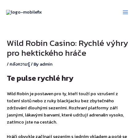
Skip
Post
Main
to
navigation
Men
content
Wild Robin Casino: Rychlé výhry
pro hektického hráče
/
คลังความรู้
/ By
admin
Te pulse rychlé hry
Wild Robin je postaven pro ty, kteří touží po vzrušení z
točení slotů nebo z ruky blackjacku bez zbytečného
zdržování dlouhými sezeními. Rozhraní platformy září
jasnými, lákavými barvami, které udržují adrenalin vysoko,
zatímco jste na cestách.
Hráči obvykle začínají sezením s jedním vkladem a poté se