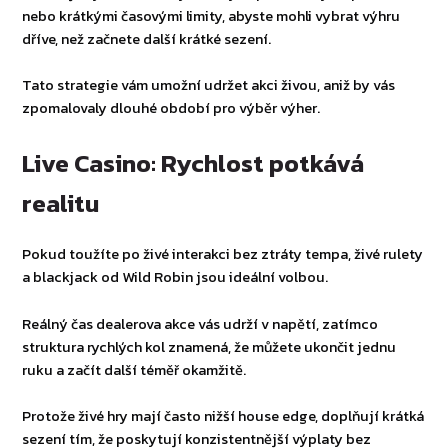
nebo krátkými časovými limity, abyste mohli vybrat výhru
dříve, než začnete další krátké sezení.
Tato strategie vám umožní udržet akci živou, aniž by vás
zpomalovaly dlouhé období pro výběr výher.
Live Casino: Rychlost potkává
realitu
Pokud toužíte po živé interakci bez ztráty tempa, živé rulety
a blackjack od Wild Robin jsou ideální volbou.
Reálný čas dealerova akce vás udrží v napětí, zatímco
struktura rychlých kol znamená, že můžete ukončit jednu
ruku a začít další téměř okamžitě.
Protože živé hry mají často nižší house edge, doplňují krátká
sezení tím, že poskytují konzistentnější výplaty bez