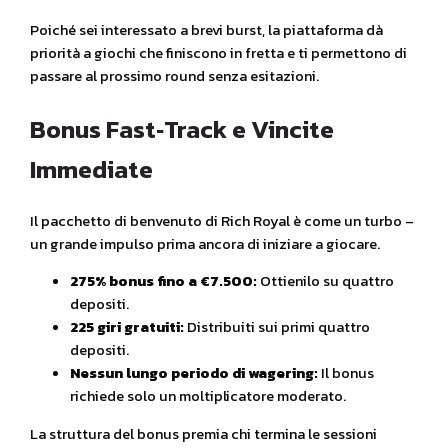
Poiché sei interessato a brevi burst, la piattaforma dà
priorità a giochi che finiscono in fretta e ti permettono di
passare al prossimo round senza esitazioni.
Bonus Fast‑Track e Vincite
Immediate
Il pacchetto di benvenuto di Rich Royal è come un turbo –
un grande impulso prima ancora di iniziare a giocare.
275% bonus fino a €7.500:
Ottienilo su quattro
depositi.
225 giri gratuiti:
Distribuiti sui primi quattro
depositi.
Nessun lungo periodo di wagering:
Il bonus
richiede solo un moltiplicatore moderato.
La struttura del bonus premia chi termina le sessioni