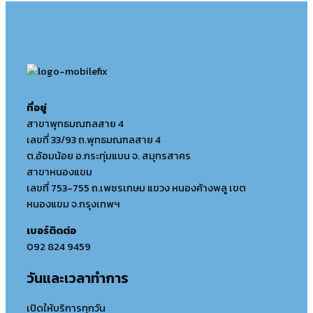
ที่อยู่
สาขาพุทธมณฑลสาย 4
เลขที่ 33/93 ถ.พุทธมณฑลสาย 4
ต.อ้อมน้อย อ.กระทุ่มแบน จ. สมุทรสาคร
สาขาหนองแขม
เลขที่ 753-755 ถ.เพชรเกษม แขวง หนองค้างพลู เขต
หนองแขม จ.กรุงเทพฯ
เบอร์ติดต่อ
092 824 9459
วันและเวลาทำการ
เปิดให้บริการทุกวัน