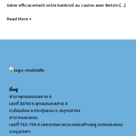
Gérer efficacement votre bankroll au casino avec Betzin […]
Casino
:
Read More »
avis,
bonus
et
machines
à
sous
disponibles
ที่อยู่
สาขาพุทธมณฑลสาย 4
เลขที่ 33/93 ถ.พุทธมณฑลสาย 4
ต.อ้อมน้อย อ.กระทุ่มแบน จ. สมุทรสาคร
สาขาหนองแขม
เลขที่ 753-755 ถ.เพชรเกษม แขวง หนองค้างพลู เขตหนองแขม
จ.กรุงเทพฯ