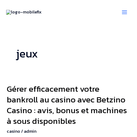
Skip
Main
to
Men
content
jeux
Gérer efficacement votre
Gérer
efficacement
bankroll au casino avec Betzino
votre
Casino : avis, bonus et machines
bankroll
au
à sous disponibles
casino
avec
casino
/
admin
Betzino