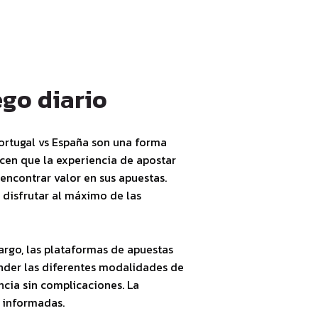
ego diario
Portugal vs España son una forma
cen que la experiencia de apostar
encontrar valor en sus apuestas.
 disfrutar al máximo de las
argo, las plataformas de apuestas
ender las diferentes modalidades de
cia sin complicaciones. La
 informadas.