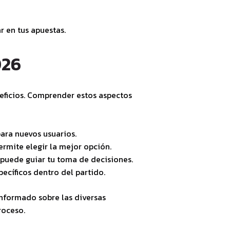
 en tus apuestas.
026
eficios. Comprender estos aspectos
para nuevos usuarios.
ermite elegir la mejor opción.
 puede guiar tu toma de decisiones.
ecíficos dentro del partido.
informado sobre las diversas
roceso.