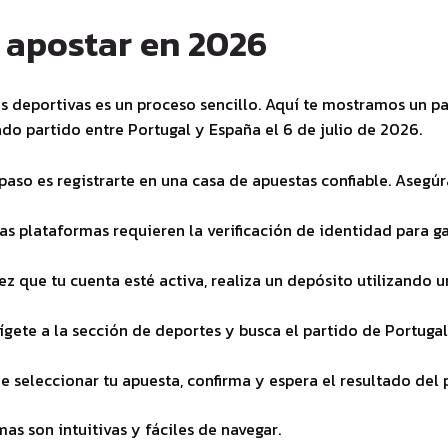
apostar en 2026
 deportivas es un proceso sencillo. Aquí te mostramos un p
do partido entre Portugal y España el 6 de julio de 2026.
paso es registrarte en una casa de apuestas confiable. Aseg
s plataformas requieren la verificación de identidad para gar
z que tu cuenta esté activa, realiza un depósito utilizando
ígete a la sección de deportes y busca el partido de Portugal
 seleccionar tu apuesta, confirma y espera el resultado del 
mas son intuitivas y fáciles de navegar.