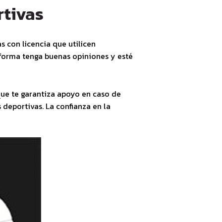
rtivas
s con licencia que utilicen
taforma tenga buenas opiniones y esté
 que te garantiza apoyo en caso de
 deportivas. La confianza en la