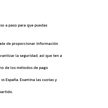
aso a paso para que puedas
úrate de proporcionar información
antizar la seguridad, así que ten a
 uno de los métodos de pago
 vs España. Examina las cuotas y
partido.