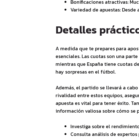
Bonificaciones atractivas: Muc
Variedad de apuestas: Desde 
Detalles práctic
A medida que te prepares para apost
esenciales. Las cuotas son una parte 
mientras que España tiene cuotas de 
hay sorpresas en el fútbol.
Además, el partido se llevará a cabo
rivalidad entre estos equipos, aseg
apuesta es vital para tener éxito. T
información valiosa sobre cómo se 
Investiga sobre el rendimient
Consulta análisis de expertos