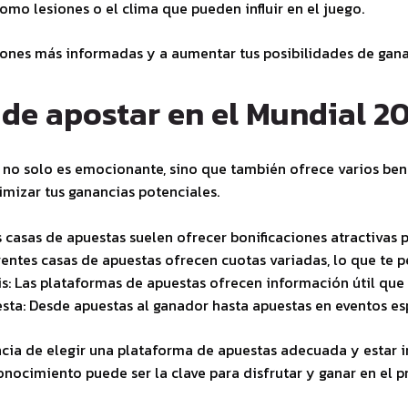
omo lesiones o el clima que pueden influir en el juego.
ones más informadas y a aumentar tus posibilidades de ganar
 de apostar en el Mundial 2
no solo es emocionante, sino que también ofrece varios ben
mizar tus ganancias potenciales.
s casas de apuestas suelen ofrecer bonificaciones atractivas 
rentes casas de apuestas ofrecen cuotas variadas, lo que te p
sis: Las plataformas de apuestas ofrecen información útil que
ta: Desde apuestas al ganador hasta apuestas en eventos esp
ancia de elegir una plataforma de apuestas adecuada y estar 
nocimiento puede ser la clave para disfrutar y ganar en el p