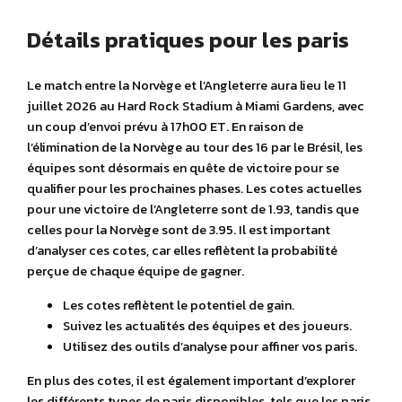
Détails pratiques pour les paris
Le match entre la Norvège et l’Angleterre aura lieu le 11
juillet 2026 au Hard Rock Stadium à Miami Gardens, avec
un coup d’envoi prévu à 17h00 ET. En raison de
l’élimination de la Norvège au tour des 16 par le Brésil, les
équipes sont désormais en quête de victoire pour se
qualifier pour les prochaines phases. Les cotes actuelles
pour une victoire de l’Angleterre sont de 1.93, tandis que
celles pour la Norvège sont de 3.95. Il est important
d’analyser ces cotes, car elles reflètent la probabilité
perçue de chaque équipe de gagner.
Les cotes reflètent le potentiel de gain.
Suivez les actualités des équipes et des joueurs.
Utilisez des outils d’analyse pour affiner vos paris.
En plus des cotes, il est également important d’explorer
les différents types de paris disponibles, tels que les paris