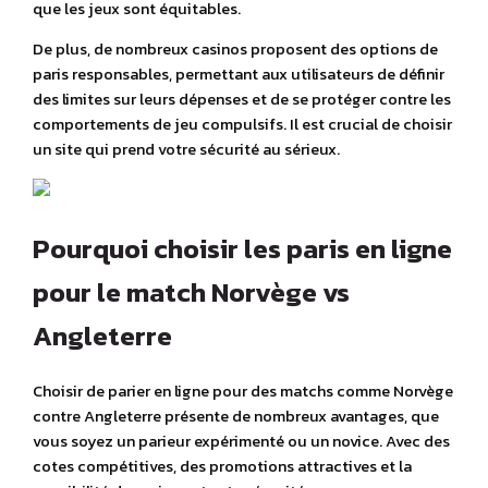
que les jeux sont équitables.
De plus, de nombreux casinos proposent des options de
paris responsables, permettant aux utilisateurs de définir
des limites sur leurs dépenses et de se protéger contre les
comportements de jeu compulsifs. Il est crucial de choisir
un site qui prend votre sécurité au sérieux.
Pourquoi choisir les paris en ligne
pour le match Norvège vs
Angleterre
Choisir de parier en ligne pour des matchs comme Norvège
contre Angleterre présente de nombreux avantages, que
vous soyez un parieur expérimenté ou un novice. Avec des
cotes compétitives, des promotions attractives et la