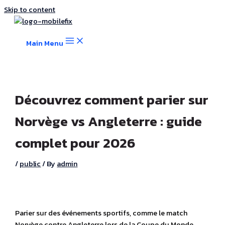
Skip to content
Main Menu
Découvrez comment parier sur
Norvège vs Angleterre : guide
complet pour 2026
/
public
/ By
admin
Parier sur des événements sportifs, comme le match
Norvège contre Angleterre lors de la Coupe du Monde