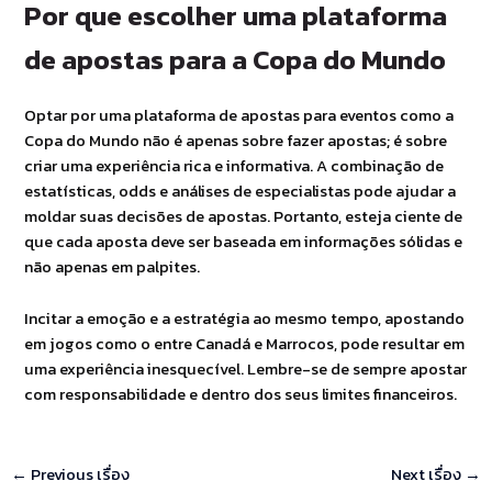
Por que escolher uma plataforma
de apostas para a Copa do Mundo
Optar por uma plataforma de apostas para eventos como a
Copa do Mundo não é apenas sobre fazer apostas; é sobre
criar uma experiência rica e informativa. A combinação de
estatísticas, odds e análises de especialistas pode ajudar a
moldar suas decisões de apostas. Portanto, esteja ciente de
que cada aposta deve ser baseada em informações sólidas e
não apenas em palpites.
Incitar a emoção e a estratégia ao mesmo tempo, apostando
em jogos como o entre Canadá e Marrocos, pode resultar em
uma experiência inesquecível. Lembre-se de sempre apostar
com responsabilidade e dentro dos seus limites financeiros.
←
Previous เรื่อง
Next เรื่อง
→