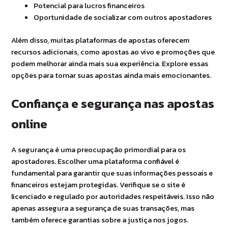
Potencial para lucros financeiros
Oportunidade de socializar com outros apostadores
Além disso, muitas plataformas de apostas oferecem
recursos adicionais, como apostas ao vivo e promoções que
podem melhorar ainda mais sua experiência. Explore essas
opções para tornar suas apostas ainda mais emocionantes.
Confiança e segurança nas apostas
online
A segurança é uma preocupação primordial para os
apostadores. Escolher uma plataforma confiável é
fundamental para garantir que suas informações pessoais e
financeiros estejam protegidas. Verifique se o site é
licenciado e regulado por autoridades respeitáveis. Isso não
apenas assegura a segurança de suas transações, mas
também oferece garantias sobre a justiça nos jogos.