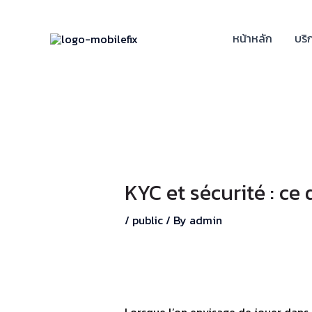
Skip
Post
to
navigation
หน้าหลัก
บริ
content
KYC et sécurité : ce
/
public
/ By
admin