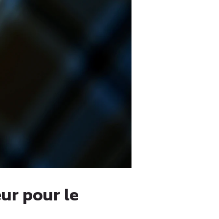
eur pour le