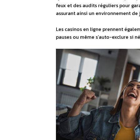
feux et des audits réguliers pour gara
assurant ainsi un environnement de j
Les casinos en ligne prennent égaleme
pauses ou même s’auto-exclure si né