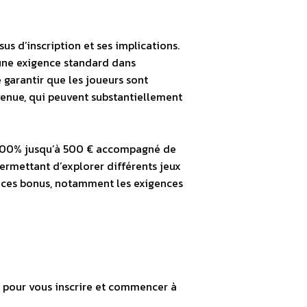
us d’inscription et ses implications.
t une exigence standard dans
 garantir que les joueurs sont
venue, qui peuvent substantiellement
e 100% jusqu’à 500 € accompagné de
ermettant d’explorer différents jeux
s à ces bonus, notamment les exigences
re pour vous inscrire et commencer à