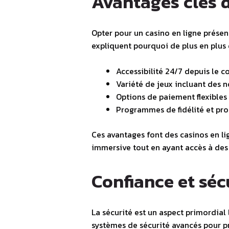
Avantages clés d
Opter pour un casino en ligne présen
expliquent pourquoi de plus en plus 
Accessibilité 24/7 depuis le c
Variété de jeux incluant des 
Options de paiement flexibles
Programmes de fidélité et pro
Ces avantages font des casinos en li
immersive tout en ayant accès à des
Confiance et séc
La sécurité est un aspect primordial
systèmes de sécurité avancés pour pr