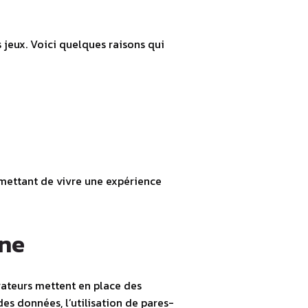
jeux. Voici quelques raisons qui
rmettant de vivre une expérience
gne
érateurs mettent en place des
es données, l’utilisation de pares-