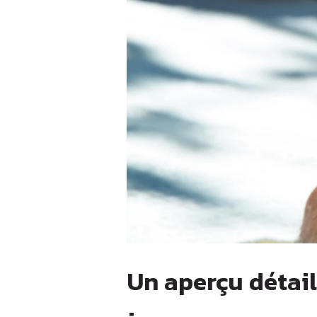
Un aperçu détaill