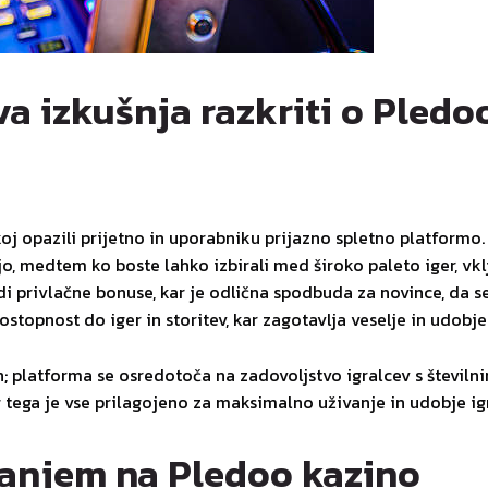
va izkušnja razkriti o Pledo
oj opazili prijetno in uporabniku prijazno spletno platformo
jo, medtem ko boste lahko izbirali med široko paleto iger, vkl
i privlačne bonuse, kar je odlična spodbuda za novince, da se 
stopnost do iger in storitev, kar zagotavlja veselje in udobje 
n; platforma se osredotoča na zadovoljstvo igralcev s številni
 tega je vse prilagojeno za maksimalno uživanje in udobje ig
ranjem na Pledoo kazino