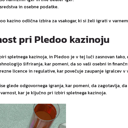
 sredstva in osebne podatke.
o kazino odlična izbira za vsakogar, ki si želi igrati v varnem
ost pri Pledoo kazinoju
ri spletnega kazinoja, in Pledoo je v tej luči zasnovan tako, 
ehnologijo šifriranja, kar pomeni, da so vaši osebni in finanč
ezne licence in regulative, kar povečuje zaupanje igralcev v 
e glede odgovornega igranja, kar pomeni, da zagotavlja, da i
arnost, kar je ključno pri izbiri spletnega kazinoja.