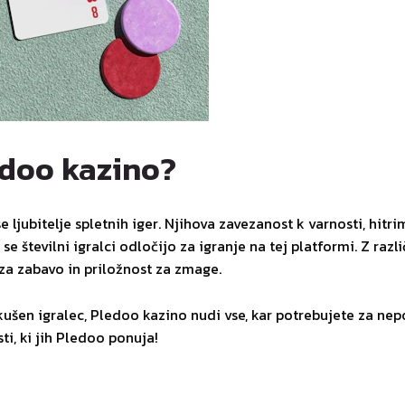
edoo kazino?
e ljubitelje spletnih iger. Njihova zavezanost k varnosti, hit
se številni igralci odločijo za igranje na tej platformi. Z raz
za zabavo in priložnost za zmage.
izkušen igralec, Pledoo kazino nudi vse, kar potrebujete za ne
ti, ki jih Pledoo ponuja!