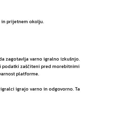
 in prijetnem okolju.
da zagotavlja varno igralno izkušnjo.
ni podatki zaščiteni pred morebitnimi
varnost platforme.
gralci igrajo varno in odgovorno. Ta