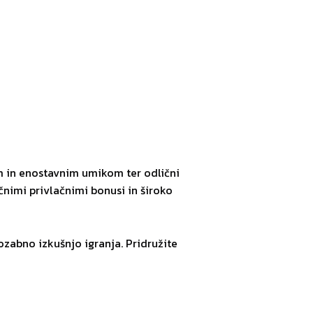
rim in enostavnim umikom ter odlični
ličnimi privlačnimi bonusi in široko
pozabno izkušnjo igranja. Pridružite