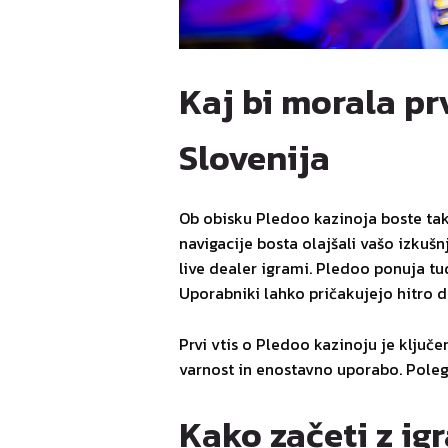
Kaj bi morala pr
Slovenija
Ob obisku Pledoo kazinoja boste tak
navigacije bosta olajšali vašo izkušn
live dealer igrami. Pledoo ponuja tud
Uporabniki lahko pričakujejo hitro do
Prvi vtis o Pledoo kazinoju je ključe
varnost in enostavno uporabo. Poleg
Kako začeti z ig