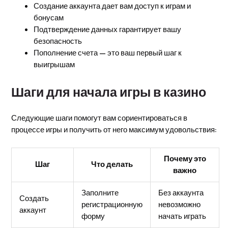
Создание аккаунта дает вам доступ к играм и
бонусам
Подтверждение данных гарантирует вашу
безопасность
Пополнение счета — это ваш первый шаг к
выигрышам
Шаги для начала игры в казино
Следующие шаги помогут вам сориентироваться в
процессе игры и получить от него максимум удовольствия:
Почему это
Шаг
Что делать
важно
Заполните
Без аккаунта
Создать
регистрационную
невозможно
аккаунт
форму
начать играть