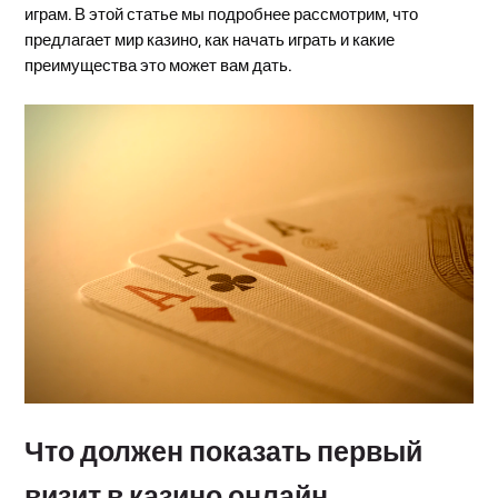
играм. В этой статье мы подробнее рассмотрим, что
предлагает мир казино, как начать играть и какие
преимущества это может вам дать.
Что должен показать первый
визит в казино онлайн