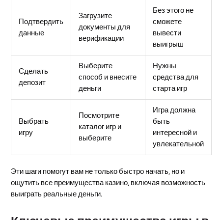
Без этого не
Загрузите
Подтвердить
сможете
документы для
данные
вывести
верификации
выигрыш
Выберите
Нужны
Сделать
способ и внесите
средства для
депозит
деньги
старта игр
Игра должна
Посмотрите
Выбрать
быть
каталог игр и
игру
интересной и
выберите
увлекательной
Эти шаги помогут вам не только быстро начать, но и
ощутить все преимущества казино, включая возможность
выиграть реальные деньги.