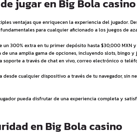
 de jugar en Big Bola casino
tiples ventajas que enriquecen la experiencia del jugador. D
 fundamentales para cualquier aficionado a los juegos de aza
 un 300% extra en tu primer depósito hasta $30,000 MXN y 1
 de una amplia gama de opciones, incluyendo slots, bingo y 
 soporte a través de chat en vivo, correo electrónico o teléf
 desde cualquier dispositivo a través de tu navegador, sin n
jugador pueda disfrutar de una experiencia completa y satisf
ridad en Big Bola casino