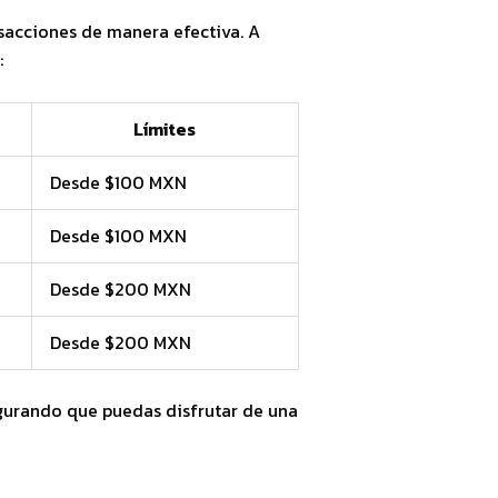
sacciones de manera efectiva. A
:
Límites
Desde $100 MXN
Desde $100 MXN
Desde $200 MXN
Desde $200 MXN
egurando que puedas disfrutar de una