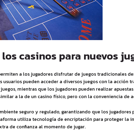
los casinos para nuevos ju
permiten a los jugadores disfrutar de juegos tradicionales d
os usuarios pueden acceder a diversos juegos con la acción t
juegos, mientras que los jugadores pueden realizar apuestas 
milar a la de un casino físico, pero con la conveniencia de 
mbiente seguro y regulado, garantizando que los jugadores p
taforma utiliza tecnología de encriptación para proteger la i
extra de confianza al momento de jugar.