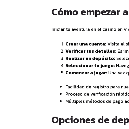
Cómo empezar a 
Iniciar tu aventura en el casino en v
Crear una cuenta:
Visita el 
Verificar tus detalles:
Es im
Realizar un depósito:
Selecc
Seleccionar tu juego:
Navega
Comenzar a jugar:
Una vez qu
Facilidad de registro para nue
Proceso de verificación rápido
Múltiples métodos de pago ad
Opciones de depó