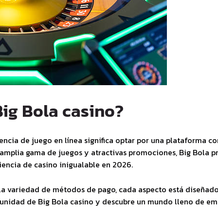
Big Bola casino?
iencia de juego en línea significa optar por una plataforma c
 amplia gama de juegos y atractivas promociones, Big Bola p
iencia de casino inigualable en 2026.
a la variedad de métodos de pago, cada aspecto está diseñado
omunidad de Big Bola casino y descubre un mundo lleno de em