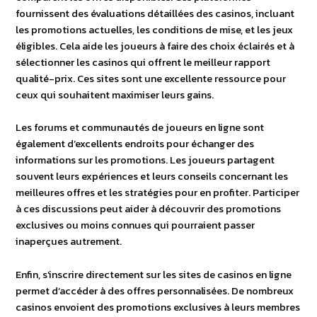
fournissent des évaluations détaillées des casinos, incluant
les promotions actuelles, les conditions de mise, et les jeux
éligibles. Cela aide les joueurs à faire des choix éclairés et à
sélectionner les casinos qui offrent le meilleur rapport
qualité-prix. Ces sites sont une excellente ressource pour
ceux qui souhaitent maximiser leurs gains.
Les forums et communautés de joueurs en ligne sont
également d’excellents endroits pour échanger des
informations sur les promotions. Les joueurs partagent
souvent leurs expériences et leurs conseils concernant les
meilleures offres et les stratégies pour en profiter. Participer
à ces discussions peut aider à découvrir des promotions
exclusives ou moins connues qui pourraient passer
inaperçues autrement.
Enfin, s’inscrire directement sur les sites de casinos en ligne
permet d’accéder à des offres personnalisées. De nombreux
casinos envoient des promotions exclusives à leurs membres