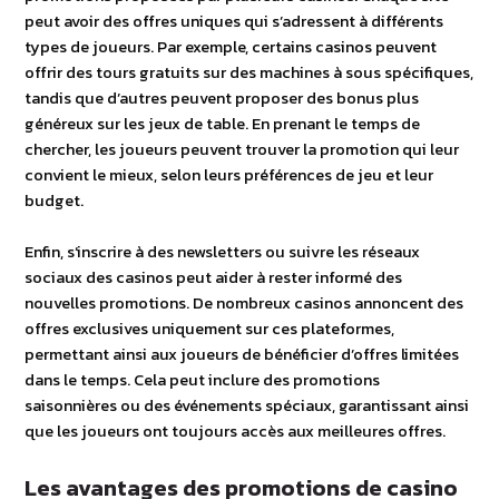
peut avoir des offres uniques qui s’adressent à différents
types de joueurs. Par exemple, certains casinos peuvent
offrir des tours gratuits sur des machines à sous spécifiques,
tandis que d’autres peuvent proposer des bonus plus
généreux sur les jeux de table. En prenant le temps de
chercher, les joueurs peuvent trouver la promotion qui leur
convient le mieux, selon leurs préférences de jeu et leur
budget.
Enfin, s’inscrire à des newsletters ou suivre les réseaux
sociaux des casinos peut aider à rester informé des
nouvelles promotions. De nombreux casinos annoncent des
offres exclusives uniquement sur ces plateformes,
permettant ainsi aux joueurs de bénéficier d’offres limitées
dans le temps. Cela peut inclure des promotions
saisonnières ou des événements spéciaux, garantissant ainsi
que les joueurs ont toujours accès aux meilleures offres.
Les avantages des promotions de casino