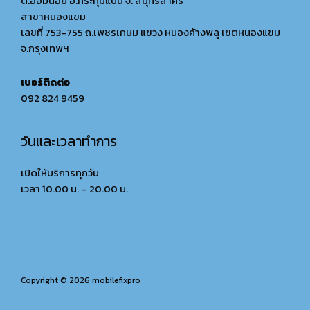
ต.อ้อมน้อย อ.กระทุ่มแบน จ. สมุทรสาคร
สาขาหนองแขม
เลขที่ 753-755 ถ.เพชรเกษม แขวง หนองค้างพลู เขตหนองแขม
จ.กรุงเทพฯ
เบอร์ติดต่อ
092 824 9459
วันและเวลาทำการ
เปิดให้บริการทุกวัน
เวลา 10.00 น. – 20.00 น.
Copyright © 2026 mobilefixpro