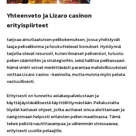
Yhteenveto ja Lizaro casinon
erityispiirteet
tarjoaa ainutlaatuisen pelikokemuksen, jossa yhdistyvät
laaja pelivalikoima ja houkuttelevat bonukset. Hyödynnä
tarjolla olevat resurssit, kuten ilmaiset peliversiot, tutustu
pelien sääntöihin ja strategioihin, sekä hallitse pelikassaasi.
Nämä vinkit voivat merkittävästi parantaa mahdollisuuksiasi
voittaa Lizaro casino -kasinolla, mutta muista myös pelata
vastuullisesti.
Erityisesti on tunnettu asiakaspalvelustaan ja
käyttäjäystävällisestä käyttöliittymästään. Pelialustalta
löydät kattavat ohjeet, jotka auttavat sinua aloittamaan ja
navigoimaan helposti erilaisten pelien maailmassa. Tämä
tekee pelistä nautittavampaa ja vähemmän stressaavaa,
erityisesti uusille pelaajille.