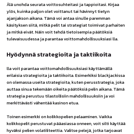
Älä unohda seurata voittosuhteitasi ja tappioitasi. Kirjaa
ylös, kuinka paljon olet voittanut tai hävinnyt tietyn
ajanjakson aikana. Tämä voi antaa sinulle paremman
käsityksen siitä, mitkä pelit tai strategiat toimivat parhaiten
ja mitkä eivät. Näin voit tehdä tietoisempia päätöksiä
tulevaisuudessa ja parantaa voittomahdollisuuksiasi lla.
Hyödynnä strategioita ja taktiikoita
lla voit parantaa voittomahdollisuuksiasi käyttämällä
erilaisia strategioita ja taktiikoita. Esimerkiksi blackjackissa
on olemassa useita strategioita, kuten perusstrategia, joka
auttaa sinua tekemään oikeita päätöksiä pelin aikana. Tämä
strategia perustuu tilastollisiin mahdollisuuksiin ja voi
merkittävästi vähentää kasinon etua.
Toinen esimerkki on kolikkopelien pelaaminen. Vaikka
kolikkopelit perustuvat pääasiassa onneen, voit silti käyttää
hyväksi pelien volatiliteettia. Valitse pelejä, jotka tarjoavat