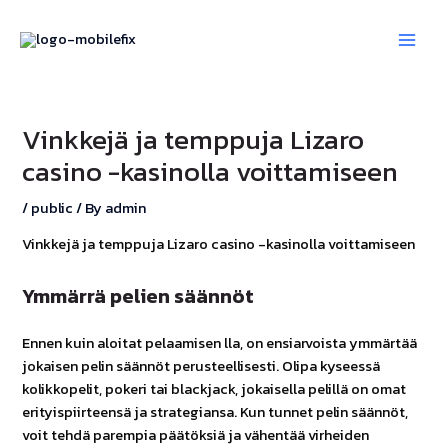
Skip
Post
Main
to
navigation
Men
content
Vinkkejä ja temppuja Lizaro
casino -kasinolla voittamiseen
/
public
/ By
admin
Vinkkejä ja temppuja Lizaro casino -kasinolla voittamiseen
Ymmärrä pelien säännöt
Ennen kuin aloitat pelaamisen lla, on ensiarvoista ymmärtää
jokaisen pelin säännöt perusteellisesti. Olipa kyseessä
kolikkopelit, pokeri tai blackjack, jokaisella pelillä on omat
erityispiirteensä ja strategiansa. Kun tunnet pelin säännöt,
voit tehdä parempia päätöksiä ja vähentää virheiden