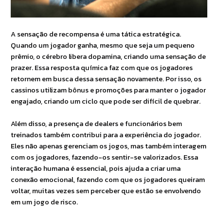
A sensação de recompensa é uma tática estratégica.
Quando um jogador ganha, mesmo que seja um pequeno
prêmio, o cérebro libera dopamina, criando uma sensação de
prazer. Essa resposta química faz com que os jogadores
retornem em busca dessa sensação novamente. Por isso, os
cassinos utilizam bônus e promoções para manter o jogador
engajado, criando um ciclo que pode ser difícil de quebrar.
Além disso, a presença de dealers e funcionários bem
treinados também contribui para a experiência do jogador.
Eles não apenas gerenciam os jogos, mas também interagem
com os jogadores, fazendo-os sentir-se valorizados. Essa
interação humana é essencial, pois ajuda a criar uma
conexão emocional, fazendo com que os jogadores queiram
voltar, muitas vezes sem perceber que estão se envolvendo
em um jogo de risco.