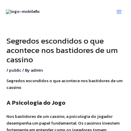
Skip
Post
Main
to
navigation
Men
content
Segredos escondidos o que
acontece nos bastidores de um
cassino
/
public
/ By
admin
Segredos escondidos o que acontece nos bastidores de um
cassino
A Psicologia do Jogo
Nos bastidores de um cassino, a psicologia do jogador
desempenha um papel fundamental. Os cassinos investem
fortemente em entender como os jogadores tomam