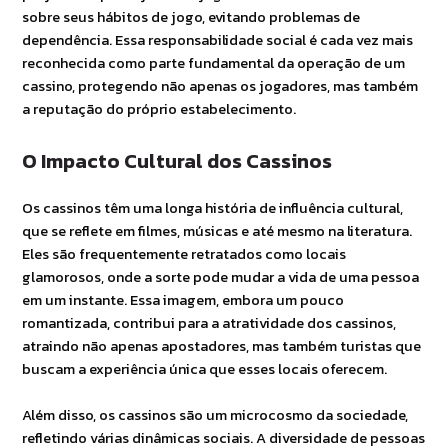
sobre seus hábitos de jogo, evitando problemas de
dependência. Essa responsabilidade social é cada vez mais
reconhecida como parte fundamental da operação de um
cassino, protegendo não apenas os jogadores, mas também
a reputação do próprio estabelecimento.
O Impacto Cultural dos Cassinos
Os cassinos têm uma longa história de influência cultural,
que se reflete em filmes, músicas e até mesmo na literatura.
Eles são frequentemente retratados como locais
glamorosos, onde a sorte pode mudar a vida de uma pessoa
em um instante. Essa imagem, embora um pouco
romantizada, contribui para a atratividade dos cassinos,
atraindo não apenas apostadores, mas também turistas que
buscam a experiência única que esses locais oferecem.
Além disso, os cassinos são um microcosmo da sociedade,
refletindo várias dinâmicas sociais. A diversidade de pessoas