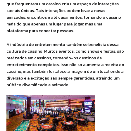
que frequentam um cassino cria um espaço de interações
sociais únicas. Tais interações podem levar a novas
amizades, encontros e até casamentos, tornando o cassino
mais do que apenas um lugar para jogar, mas uma
plataforma para conectar pessoas.
A indústria do entretenimento também se beneficia dessa
cultura de cassino. Muitos eventos, como shows e festas, são
realizados em cassinos, tornando-os destinos de
entretenimento completos. Isso não só aumenta a receita do
cassino, mas também fortalece a imagem de um local onde a
diversão e a excitação são sempre garantidas, atraindo um
público diversificado e animado.