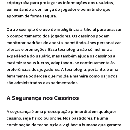
criptografia para proteger as informações dos usuários,
aumentando a confiança do jogador e permitindo que
apostem de forma segura.
Outro exemplo é o uso de inteligência artificial para analisar
o comportamento dos jogadores. Os cassinos podem
monitorar padrões de aposta, permitindo-lhes personalizar
ofertas e promoções. Essa tecnologia não só melhora a
experiência do usuário, mas também ajuda os cassinos a
maximizar seus lucros, adaptando-se continuamente às
preferências dos jogadores. A tecnologia, portanto, é uma
ferramenta poderosa que molda a maneira como os jogos
são administrados e experimentados.
A Segurança nos Cassinos
A segurança é uma preocupação primordial em qualquer
cassino, seja físico ou online. Nos bastidores, há uma
combinação de tecnologia e vigilância humana que garante