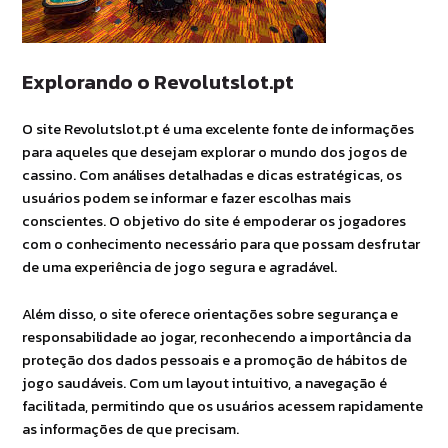
Explorando o Revolutslot.pt
O site Revolutslot.pt é uma excelente fonte de informações
para aqueles que desejam explorar o mundo dos jogos de
cassino. Com análises detalhadas e dicas estratégicas, os
usuários podem se informar e fazer escolhas mais
conscientes. O objetivo do site é empoderar os jogadores
com o conhecimento necessário para que possam desfrutar
de uma experiência de jogo segura e agradável.
Além disso, o site oferece orientações sobre segurança e
responsabilidade ao jogar, reconhecendo a importância da
proteção dos dados pessoais e a promoção de hábitos de
jogo saudáveis. Com um layout intuitivo, a navegação é
facilitada, permitindo que os usuários acessem rapidamente
as informações de que precisam.