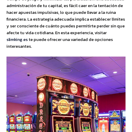
administración de tu capital, es fácil caer en la tentación de
hacer apuestas impulsivas, lo que puede llevar a la ruina
financiera. La estrategia adecuada implica establecer límites
y ser consciente de cuánto puedes permitirte perder sin que
afecte tu vida cotidiana. En esta experiencia, visitar
slimking.es
te puede ofrecer una variedad de opciones
interesantes.