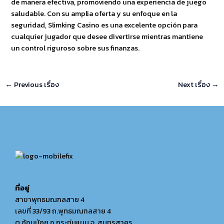
de manera efectiva, promoviendo una experiencia de juego
saludable. Con su amplia oferta y su enfoque en la
seguridad, Slimking Casino es una excelente opción para
cualquier jugador que desee divertirse mientras mantiene
un control riguroso sobre sus finanzas.
←
Previous เรื่อง
Next เรื่อง
→
ที่อยู่
สาขาพุทธมณฑลสาย 4
เลขที่ 33/93 ถ.พุทธมณฑลสาย 4
ต.อ้อมน้อย อ.กระทุ่มแบน จ. สมุทรสาคร