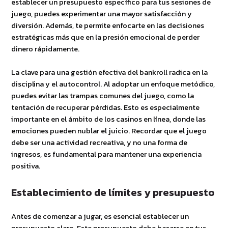
establecer un presupuesto específico para tus sesiones de
juego, puedes experimentar una mayor satisfacción y
diversión. Además, te permite enfocarte en las decisiones
estratégicas más que en la presión emocional de perder
dinero rápidamente.
La clave para una gestión efectiva del bankroll radica en la
disciplina y el autocontrol. Al adoptar un enfoque metódico,
puedes evitar las trampas comunes del juego, como la
tentación de recuperar pérdidas. Esto es especialmente
importante en el ámbito de los casinos en línea, donde las
emociones pueden nublar el juicio. Recordar que el juego
debe ser una actividad recreativa, y no una forma de
ingresos, es fundamental para mantener una experiencia
positiva.
Establecimiento de límites y presupuesto
Antes de comenzar a jugar, es esencial establecer un
presupuesto claro. Este presupuesto debe basarse en tus