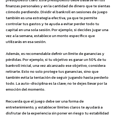
finanzas personales y en la cantidad de dinero que te sientas
cómodo perdiendo. Dividir el bankroll en sesiones de juego
también es una estrategia efectiva, ya que te permite
controlar tus gastos y te ayuda a evitar perder todo tu
capital en una sola sesión. Por ejemplo, si decides jugar una
vez a la semana, establece un monto específico que
utilizarás en esa sesión.
Además, es recomendable definir un límite de ganancias y
pérdidas. Por ejemplo, si tu objetivo es ganar un 50% de tu
bankroll inicial, una vez alcanzado ese objetivo, considera
retirarte. Esto no solo protege tus ganancias, sino que
también evita la tentación de seguir jugando hasta perderlo
todo. La auto-disciplina es la clave; no te dejes llevar por la
emoción del momento.
Recuerda que el juego debe ser una forma de
entretenimiento, y establecer límites claros te ayudará a
disfrutar de la experiencia sin poner en riesgo tu estabilidad