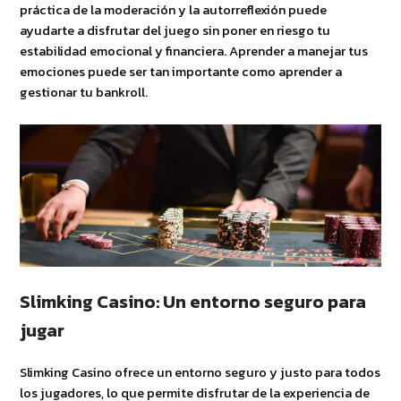
práctica de la moderación y la autorreflexión puede
ayudarte a disfrutar del juego sin poner en riesgo tu
estabilidad emocional y financiera. Aprender a manejar tus
emociones puede ser tan importante como aprender a
gestionar tu bankroll.
Slimking Casino: Un entorno seguro para
jugar
Slimking Casino ofrece un entorno seguro y justo para todos
los jugadores, lo que permite disfrutar de la experiencia de