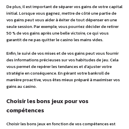
De plus, il est important de séparer vos gains de votre capital
initial. Lorsque vous gagnez, mettre de côté une partie de
vos gains peut vous aider à éviter de tout dépenser en une
seule session. Par exemple, vous pourriez décider de retirer
50 % de vos gains après une belle victoire, ce qui vous
garantit de ne pas quitter le casino les mains vides.
Enfin, le suivi de vos mises et de vos gains peut vous fournir
des informations précieuses sur vos habitudes de jeu. Cela
vous permet de repérer les tendances et d’ajuster votre
stratégie en conséquence. En gérant votre bankroll de
manière proactive, vous êtes mieux préparé à maximiser vos
gains au casino.
Choisir les bons jeux pour vos
compétences
Choisir les bons jeux en fonction de vos compétences est