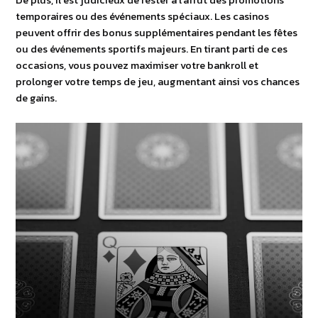
temporaires ou des événements spéciaux. Les casinos
peuvent offrir des bonus supplémentaires pendant les fêtes
ou des événements sportifs majeurs. En tirant parti de ces
occasions, vous pouvez maximiser votre bankroll et
prolonger votre temps de jeu, augmentant ainsi vos chances
de gains.