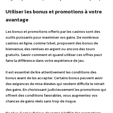
Utiliser les bonus et promotions à votre
avantage
Les bonus et promotions offerts par les casinos sont des
outils puissants pour maximiser vos gains. De nombreux
casinos en ligne, comme 1xbet, proposent des bonus de
bienvenue, des remises en argent ou encore des tours
gratuits. Savoir comment et quand utiliser ces offres peut
faire la différence dans votre expérience de jeu.
Il est essentiel de lire attentivement les conditions des
bonus avant de les accepter. Certains bonus peuvent avoir
des exigences de mise élevées qui rendent difficile le retrait
des gains. En choisissant judicieusement les promotions qui
offrent des conditions favorables, vous augmentez vos
chances de gains réels sans trop de risque.
De plus, il est judicieux de rester à l’affût des promotions