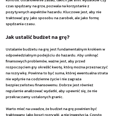
czas spędzany na grze, pozwala na korzystanie z
pozytywnych aspektów hazardu. Kluczowe jest, aby nie
traktować gry jako sposobu na zarobek, ale jako formę
spędzania czasu.
Jak ustalić budżet na grę?
Ustalanie budżetu na grę jest fundamentalnym krokiem w
odpowiedzialnym podejściu do hazardu. Aby uniknąć
finansowych problemów, ważne jest, aby przed
rozpoczęciem gry określić kwotę, którą można przeznaczyć
na rozrywkę. Powinna to być suma, której ewentualna strata
nie wpłynie na codzienne życie i nie zagraża
bezpieczeństwu finansowemu. Dobrze jest również
regularnie analizować wydatki, aby upewnić się, że nie
przekraczamy ustalonych granic.
Warto mieć na uwadze, że budżet na grę powinien być
traktowany jako koszt rozrywki, a nie inwestycja. Często