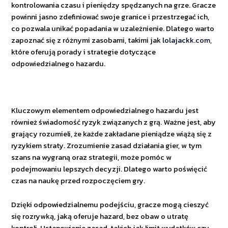
kontrolowania czasu i pieniędzy spędzanych na grze. Gracze
powinni jasno zdefiniować swoje granice i przestrzegać ich,
co pozwala unikać popadania w uzależnienie. Dlatego warto
zapoznać się z różnymi zasobami, takimi jak
lolajackk.com
,
które oferują porady i strategie dotyczące
odpowiedzialnego hazardu.
Kluczowym elementem odpowiedzialnego hazardu jest
również świadomość ryzyk związanych z grą. Ważne jest, aby
grający rozumieli, że każde zakładane pieniądze wiążą się z
ryzykiem straty. Zrozumienie zasad działania gier, w tym
szans na wygraną oraz strategii, może pomóc w
podejmowaniu lepszych decyzji. Dlatego warto poświęcić
czas na naukę przed rozpoczęciem gry.
Dzięki odpowiedzialnemu podejściu, gracze mogą cieszyć
się rozrywką, jaką oferuje hazard, bez obaw o utratę
kontroli. Ustanowienie zasad, takich jak limit wydatków czy