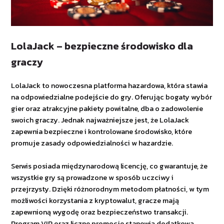
LolaJack – bezpieczne środowisko dla
graczy
LolaJack to nowoczesna platforma hazardowa, która stawia
na odpowiedzialne podejście do gry. Oferując bogaty wybór
gier oraz atrakcyjne pakiety powitalne, dba o zadowolenie
swoich graczy. Jednak najważniejsze jest, że LolaJack
zapewnia bezpieczne i kontrolowane środowisko, które
promuje zasady odpowiedzialności w hazardzie.
Serwis posiada międzynarodową licencję, co gwarantuje, że
wszystkie gry są prowadzone w sposób uczciwy i
przejrzysty. Dzięki różnorodnym metodom płatności, w tym
możliwości korzystania z kryptowalut, gracze mają
zapewnioną wygodę oraz bezpieczeństwo transakcji.
Program VIP oraz liczne promocje stanowią dodatkową