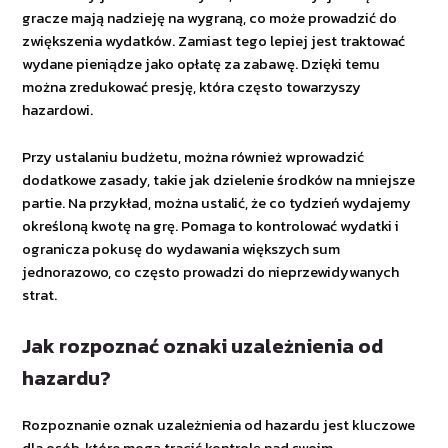
gracze mają nadzieję na wygraną, co może prowadzić do
zwiększenia wydatków. Zamiast tego lepiej jest traktować
wydane pieniądze jako opłatę za zabawę. Dzięki temu
można zredukować presję, która często towarzyszy
hazardowi.
Przy ustalaniu budżetu, można również wprowadzić
dodatkowe zasady, takie jak dzielenie środków na mniejsze
partie. Na przykład, można ustalić, że co tydzień wydajemy
określoną kwotę na grę. Pomaga to kontrolować wydatki i
ogranicza pokusę do wydawania większych sum
jednorazowo, co często prowadzi do nieprzewidywanych
strat.
Jak rozpoznać oznaki uzależnienia od
hazardu?
Rozpoznanie oznak uzależnienia od hazardu jest kluczowe