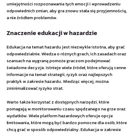
umiejętności rozpoznawania tych emocji i wprowadzeniu
odpowiednich zmian, aby gra znowu stała się przyjemnością,
a nie źródłem problemów.
Znaczenie edukacji w hazardzie
Edukacja na temat hazardu jest niezwykle istotna, aby grać
odpowiedzialnie. Wiedza o różnych grach, ich zasadach oraz
szansach na wygraną pomoże graczom podejmować
świadome decyzje. Istnieje wiele źródeł, które oferują cenne
informacje na temat strategii, ryzyk oraz najlepszych
praktyk w zakresie hazardu. Wiedząc więcej, można
zminimalizować ryzyko strat.
Warto także korzystać z dostępnych narzędzi, które
pomagają w monitorowaniu czasu spędzanego na grze oraz
wydatków. Wiele platform hazardowych oferuje opcje
limitowania, które mogą być bardzo pomocne dla osób, które
chcą grać w sposób odpowiedzialny. Edukacja w zakresie