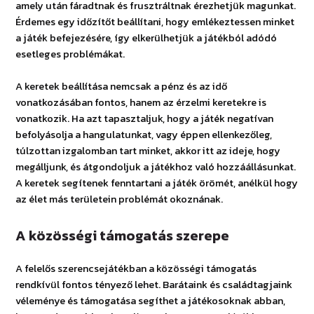
amely után fáradtnak és frusztráltnak érezhetjük magunkat.
Érdemes egy időzítőt beállítani, hogy emlékeztessen minket
a játék befejezésére, így elkerülhetjük a játékból adódó
esetleges problémákat.
A keretek beállítása nemcsak a pénz és az idő
vonatkozásában fontos, hanem az érzelmi keretekre is
vonatkozik. Ha azt tapasztaljuk, hogy a játék negatívan
befolyásolja a hangulatunkat, vagy éppen ellenkezőleg,
túlzottan izgalomban tart minket, akkor itt az ideje, hogy
megálljunk, és átgondoljuk a játékhoz való hozzáállásunkat.
A keretek segítenek fenntartani a játék örömét, anélkül hogy
az élet más területein problémát okoznának.
A közösségi támogatás szerepe
A felelős szerencsejátékban a közösségi támogatás
rendkívül fontos tényező lehet. Barátaink és családtagjaink
véleménye és támogatása segíthet a játékosoknak abban,