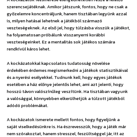
szerencsejátéknak. Amikor játszunk, fontos, hogy ne csak a
győzelemre koncentráljunk, hanem tisztában legyünk azzal
is, milyen hatásai lehetnek a játékból származó
veszteségeknek. Az első jel, hogy túlzásba visszük a játékot,
ha folyamatosan próbálunk visszanyerni korábbi
veszteségeinket. Ez a mentalitás sok játékos számára
rendkívül káros lehet.
A kockázatokkal kapcsolatos tudatosság növelése
érdekében érdemes megismerkedni a játékok statisztikáival
és a nyerési esélyekkel. Tudnunk kell, hogy egyes játékok
esetében a ház előnye jelentős lehet, ami azt jelenti, hogy
hosszú távon valószínűleg veszítünk. Ha tisztában vagyunk
a valósággal, könnyebben elkerülhetjük a túlzott játékból
adódó problémákat.
A kockázatok ismerete mellett fontos, hogy figyeljünk a
saját viselkedésünkre is. Ha észrevesszük, hogy a játék már
nem szórakoztat, hanem stresszel, feszültséggel jár, itt az