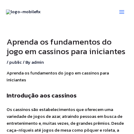
Skip
Post
Main
to
navigation
Men
content
Aprenda os fundamentos do
jogo em cassinos para iniciantes
/
public
/ By
admin
Aprenda os fundamentos do jogo em cassinos para
iniciantes
Introdução aos cassinos
Os cassinos são estabelecimentos que oferecem uma
variedade de jogos de azar, atraindo pessoas em busca de
entretenimento e, muitas vezes, de grandes prêmios. Desde
caça-níqueis até jogos de mesa como pôquer e roleta, a