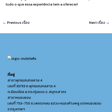
tudo o que essa experiência tem a oferecer!
←
Previous เรื่อง
Next เรื่อง
→
ที่อยู่
สาขาพุทธมณฑลสาย 4
เลขที่ 33/93 ถ.พุทธมณฑลสาย 4
ต.อ้อมน้อย อ.กระทุ่มแบน จ. สมุทรสาคร
สาขาหนองแขม
เลขที่ 753-755 ถ.เพชรเกษม แขวง หนองค้างพลู เขตหนองแขม
จ.กรุงเทพฯ