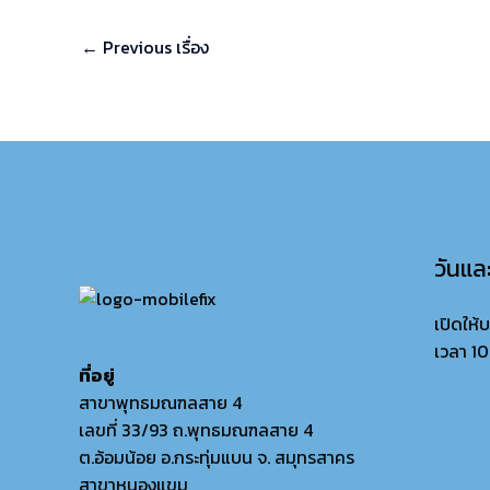
←
Previous เรื่อง
วันแล
เปิดให้
เวลา 10
ที่อยู่
สาขาพุทธมณฑลสาย 4
เลขที่ 33/93 ถ.พุทธมณฑลสาย 4
ต.อ้อมน้อย อ.กระทุ่มแบน จ. สมุทรสาคร
สาขาหนองแขม