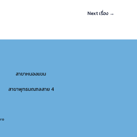
Next เรื่อง
→
สาขาหนองแขม
สาขาพุทธมณฑลสาย 4
pro