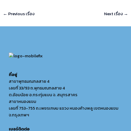
←
Previous เรื่อง
Next เรื่อง
→
ที่อยู่
สาขาพุทธมณฑลสาย 4
เลขที่ 33/93 ถ.พุทธมณฑลสาย 4
ต.อ้อมน้อย อ.กระทุ่มแบน จ. สมุทรสาคร
สาขาหนองแขม
เลขที่ 753-755 ถ.เพชรเกษม แขวง หนองค้างพลู เขตหนองแขม
จ.กรุงเทพฯ
เบอร์ติดต่อ