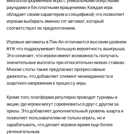
многоплатформенные игры с уникальными бонусными
раундами и бесплатными вращениями. Каждая игра
обладает своим характером и спецификой, что позволяет
игрокам выбирать именно тот автомат, который
соответствует их предпочтениям.
Игровые автоматы в Пин Ап отличаются высоким уровнем
RTP, что подразумевает большую вероятность выигрыша.
Это означает, что игроки имеют возможность получать
значительные выплаты при относительно низких ставках.
Многие слоты также предлагают прогрессивные
джекпоты, что добавляет элемент неожиданности и
азартного напряжения к процессу игры.
Кроме того, платформа регулярно проводит турниры и
акции, где игроки могут соревноваться друг с другом за
призы. Это добавляет дополнительный уровень азарта и
позволяет пользователям не только играть, но и
зарабатывать, что делает игровое время еще более
увлекательным.