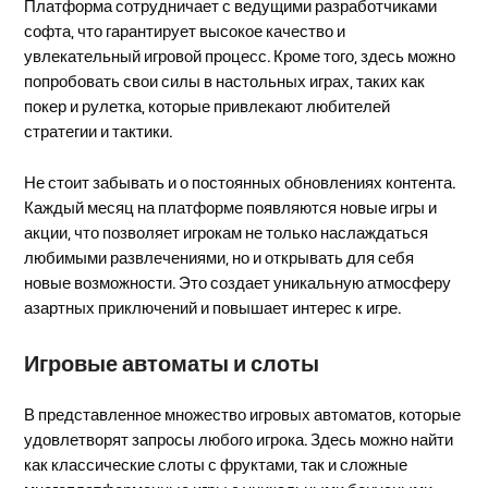
Платформа сотрудничает с ведущими разработчиками
софта, что гарантирует высокое качество и
увлекательный игровой процесс. Кроме того, здесь можно
попробовать свои силы в настольных играх, таких как
покер и рулетка, которые привлекают любителей
стратегии и тактики.
Не стоит забывать и о постоянных обновлениях контента.
Каждый месяц на платформе появляются новые игры и
акции, что позволяет игрокам не только наслаждаться
любимыми развлечениями, но и открывать для себя
новые возможности. Это создает уникальную атмосферу
азартных приключений и повышает интерес к игре.
Игровые автоматы и слоты
В представленное множество игровых автоматов, которые
удовлетворят запросы любого игрока. Здесь можно найти
как классические слоты с фруктами, так и сложные