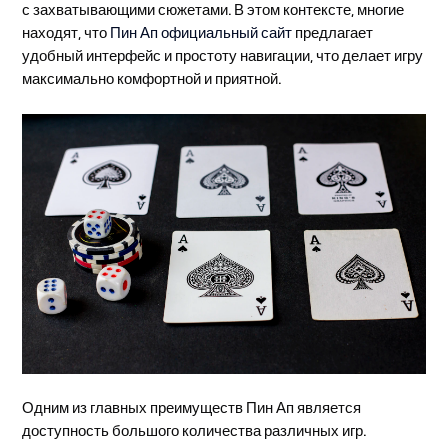
с захватывающими сюжетами. В этом контексте, многие
находят, что
Пин Ап официальный сайт
предлагает
удобный интерфейс и простоту навигации, что делает игру
максимально комфортной и приятной.
Одним из главных преимуществ Пин Ап является
доступность большого количества различных игр.