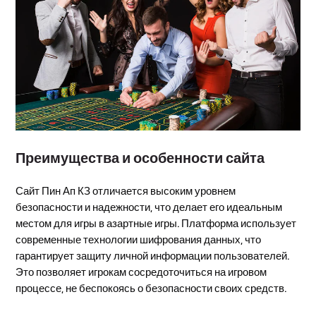
Преимущества и особенности сайта
Сайт Пин Ап КЗ отличается высоким уровнем
безопасности и надежности, что делает его идеальным
местом для игры в азартные игры. Платформа использует
современные технологии шифрования данных, что
гарантирует защиту личной информации пользователей.
Это позволяет игрокам сосредоточиться на игровом
процессе, не беспокоясь о безопасности своих средств.