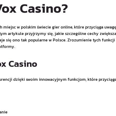
Vox Casino?
h miejsc w polskim świecie gier online, które przyciąga uwa
ym artykule przyjrzymy się, jakie szczególne cechy zwiększa
taje się ono tak popularne w Polsce. Zrozumienie tych funk
atformy.
ox Casino
urencji dzięki swoim innowacyjnym funkcjom, które przyciągaj
anie