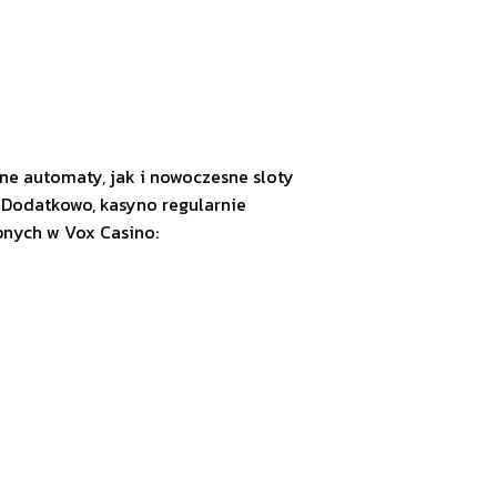
ne automaty, jak i nowoczesne sloty
. Dodatkowo, kasyno regularnie
pnych w Vox Casino: