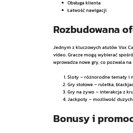
Obsługa klienta
Łatwość nawigacji
Rozbudowana ofe
Jednym z kluczowych atutów Vox Casi
video. Gracze mogą wybierać spośród
wprowadza nowe gry, co pozwala na u
Sloty – różnorodne tematy i 
Gry stołowe – ruletka, blackja
Gry na żywo – interakcja z kr
Jackpoty – możliwość dużych
Bonusy i promoc