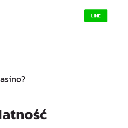
LINE
Casino?
datność