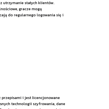
z utrzymanie stałych klientów.
lnościowe, gracze mogą
ają do regularnego logowania się i
 przepisami i jest licencjonowane
snych technologii szyfrowania, dane