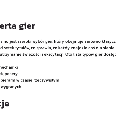
rta gier
no jest szeroki wybór gier, który obejmuje zarówno klasycz
 setek tytułów, co sprawia, że każdy znajdzie coś dla siebie
trzymanie świeżości i ekscytacji. Oto lista typów gier dostę
mechaniki
ck, pokery
upierami w czasie rzeczywistym
 wygranych
je