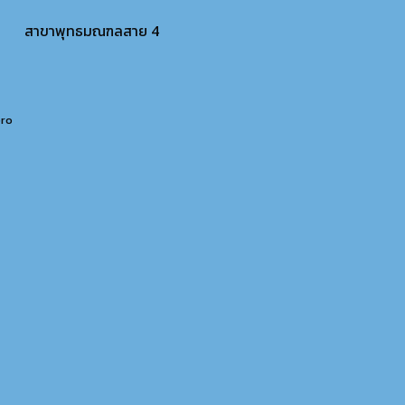
สาขาพุทธมณฑลสาย 4
pro