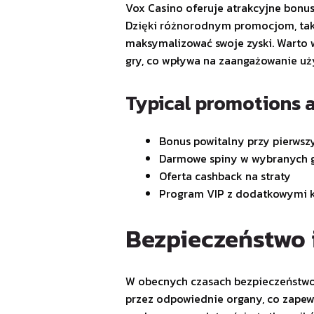
Vox Casino oferuje atrakcyjne bonus
Dzięki różnorodnym promocjom, tak
maksymalizować swoje zyski. Warto 
gry, co wpływa na zaangażowanie u
Typical promotions a
Bonus powitalny przy pierws
Darmowe spiny w wybranych 
Oferta cashback na straty
Program VIP z dodatkowymi 
Bezpieczeństwo 
W obecnych czasach bezpieczeństwo j
przez odpowiednie organy, co zapew