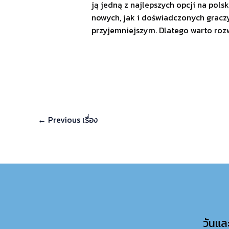
ją jedną z najlepszych opcji na pols
nowych, jak i doświadczonych graczy.
przyjemniejszym. Dlatego warto rozw
←
Previous เรื่อง
วันแล