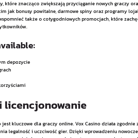
y, które znacząco zwiększają przyciąganie nowych graczy ora
im jak bonusy powitalne, darmowe spiny oraz programy loja
wspomnieć także o cotygodniowych promocjach, które zachęc
żytkowników.
vailable:
zym depozycie
grach
korzyściami
i licencjonowanie
est kluczowe dla graczy online. Vox Casino działa zgodnie z
nia legalność i uczciwość gier. Dzięki wprowadzeniu nowocze