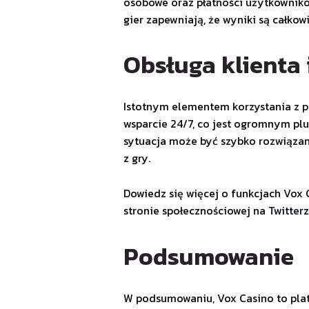
osobowe oraz płatności użytkownik
gier zapewniają, że wyniki są całkow
Obsługa klienta 
Istotnym elementem korzystania z p
wsparcie 24/7, co jest ogromnym plu
sytuacja może być szybko rozwiązana
z gry.
Dowiedz się więcej o funkcjach Vox 
stronie społecznościowej na
Twitter
Podsumowanie
W podsumowaniu, Vox Casino to platf