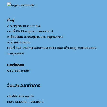
ที่อยู่
สาขาพุทธมณฑลสาย 4
เลขที่ 33/93 ถ.พุทธมณฑลสาย 4
ต.อ้อมน้อย อ.กระทุ่มแบน จ. สมุทรสาคร
สาขาหนองแขม
เลขที่ 753-755 ถ.เพชรเกษม แขวง หนองค้างพลู เขตหนองแขม
จ.กรุงเทพฯ
เบอร์ติดต่อ
092 824 9459
วันและเวลาทำการ
เปิดให้บริการทุกวัน
เวลา 10.00 น. – 20.00 น.