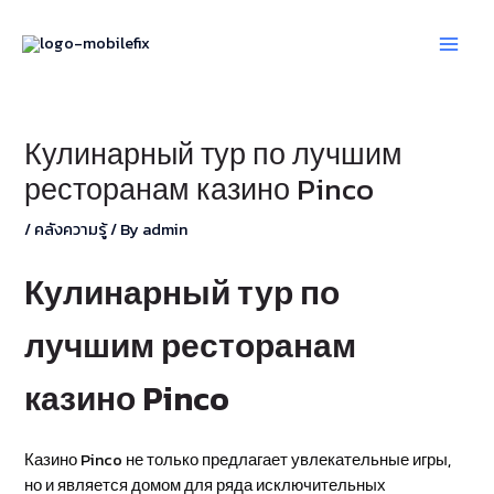
Skip
Post
Main
to
navigation
Men
content
Кулинарный тур по лучшим
ресторанам казино Pinco
/
คลังความรู้
/ By
admin
Кулинарный тур по
лучшим ресторанам
казино Pinco
Казино Pinco не только предлагает увлекательные игры,
но и является домом для ряда исключительных