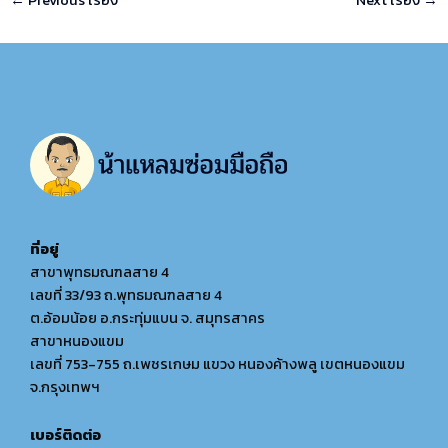
←
Previous เรื่อง
Next เรื่อง
→
ที่อยู่
สาขาพุทธมณฑลสาย 4
เลขที่ 33/93 ถ.พุทธมณฑลสาย 4
ต.อ้อมน้อย อ.กระทุ่มแบน จ. สมุทรสาคร
สาขาหนองแขม
เลขที่ 753-755 ถ.เพชรเกษม แขวง หนองค้างพลู เขตหนองแขม
จ.กรุงเทพฯ
เบอร์ติดต่อ