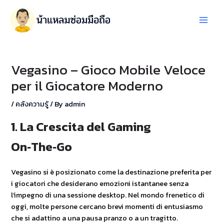
Skip
Post
Main
to
navigation
Men
content
Vegasino – Gioco Mobile Veloce
per il Giocatore Moderno
/
คลังความรู้
/ By
admin
1. La Crescita del Gaming
On‑The‑Go
Vegasino si è posizionato come la destinazione preferita per
i giocatori che desiderano emozioni istantanee senza
l’impegno di una sessione desktop. Nel mondo frenetico di
oggi, molte persone cercano brevi momenti di entusiasmo
che si adattino a una pausa pranzo o a un tragitto.