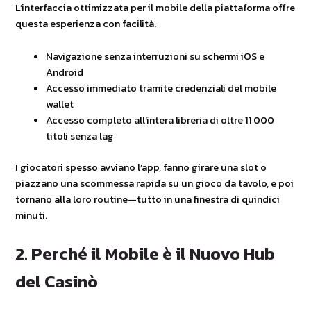
L’interfaccia ottimizzata per il mobile della piattaforma offre
questa esperienza con facilità.
Navigazione senza interruzioni su schermi iOS e
Android
Accesso immediato tramite credenziali del mobile
wallet
Accesso completo all’intera libreria di oltre 11 000
titoli senza lag
I giocatori spesso avviano l’app, fanno girare una slot o
piazzano una scommessa rapida su un gioco da tavolo, e poi
tornano alla loro routine—tutto in una finestra di quindici
minuti.
2. Perché il Mobile è il Nuovo Hub
del Casinò