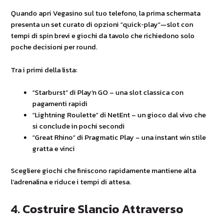
Quando apri Vegasino sul tuo telefono, la prima schermata
presenta un set curato di opzioni “quick‑play”—slot con
tempi di spin brevi e giochi da tavolo che richiedono solo
poche decisioni per round.
Tra i primi della lista:
“Starburst” di Play’n GO – una slot classica con
pagamenti rapidi
“Lightning Roulette” di NetEnt – un gioco dal vivo che
si conclude in pochi secondi
“Great Rhino” di Pragmatic Play – una instant win stile
gratta e vinci
Scegliere giochi che finiscono rapidamente mantiene alta
l’adrenalina e riduce i tempi di attesa.
4. Costruire Slancio Attraverso