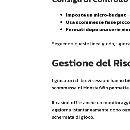
Imposta un micro‑budget
–
Usa scommesse fisse picco
Fermati dopo una serie vin
Seguendo queste linee guida, i gioca
Gestione del Ris
I giocatori di brevi sessioni hanno b
scommessa di MonsterWin permette di
Il casinò offre anche un monitoragg
aggiorna istantaneamente dopo ogni s
schermata di gioco.