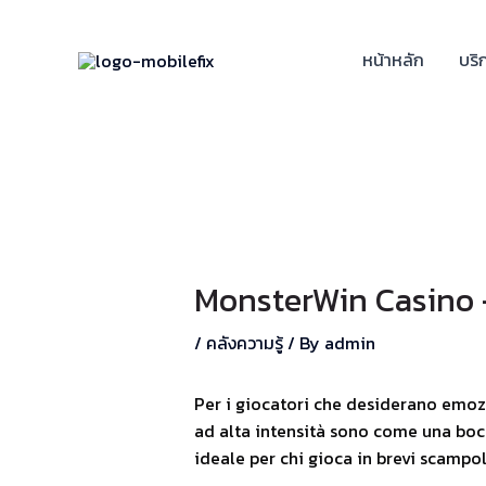
Skip
Post
to
navigation
หน้าหลัก
บริ
content
MonsterWin Casino –
/
คลังความรู้
/ By
admin
Per i giocatori che desiderano emozi
ad alta intensità sono come una bocca
ideale per chi gioca in brevi scampol