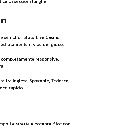
ica di sessioni lunghe.
in
 semplici: Slots, Live Casino,
ediatamente il vibe del gioco.
 è completamente responsive.
a.
te tra Inglese, Spagnolo, Tedesco,
ioco rapido.
poli è stretta e potente. Slot con