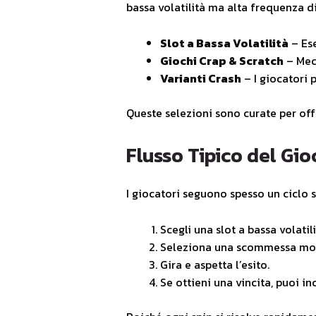
bassa volatilità ma alta frequenza d
Slot a Bassa Volatilità
– Ese
Giochi Crap & Scratch
– Mecc
Varianti Crash
– I giocatori 
Queste selezioni sono curate per offri
Flusso Tipico del Gio
I giocatori seguono spesso un ciclo 
Scegli una slot a bassa volatili
Seleziona una scommessa mod
Gira e aspetta l’esito.
Se ottieni una vincita, puoi in