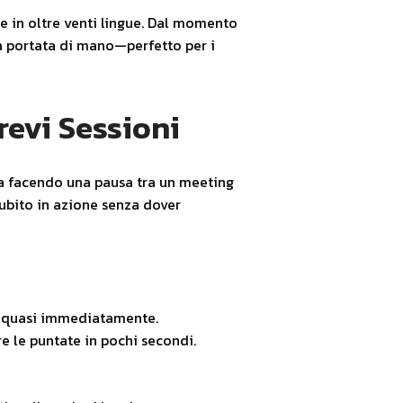
ie in oltre venti lingue. Dal momento
 a portata di mano—perfetto per i
revi Sessioni
tia facendo una pausa tra un meeting
subito in azione senza dover
no quasi immediatamente.
e le puntate in pochi secondi.