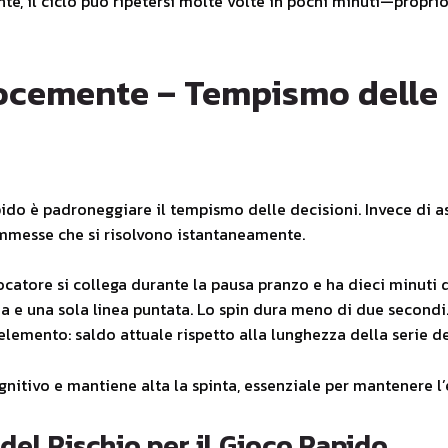
te, il ciclo può ripetersi molte volte in pochi minuti—proprio
ocemente – Tempismo delle 
apido è padroneggiare il tempismo delle decisioni. Invece di a
mmesse che si risolvono istantaneamente.
catore si collega durante la pausa pranzo e ha dieci minuti di
 e una sola linea puntata. Lo spin dura meno di due secondi.
elemento: saldo attuale rispetto alla lunghezza della serie d
gnitivo e mantiene alta la spinta, essenziale per mantenere l’
 del Rischio per il Gioco Rapido