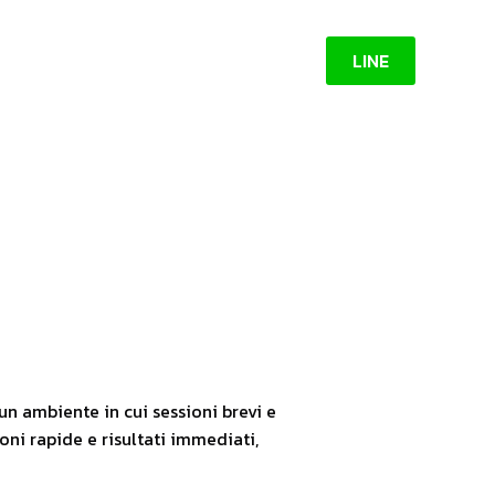
LINE
n ambiente in cui sessioni brevi e
oni rapide e risultati immediati,