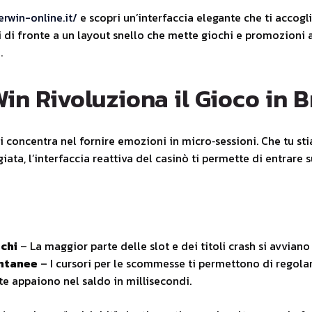
erwin-online.it/
e scopri un’interfaccia elegante che ti accogl
ovi di fronte a un layout snello che mette giochi e promozioni
.
n Rivoluziona il Gioco in B
 si concentra nel fornire emozioni in micro‑sessioni. Che tu s
iata, l’interfaccia reattiva del casinò ti permette di entrare 
chi
– La maggior parte delle slot e dei titoli crash si avvia
antanee
– I cursori per le scommesse ti permettono di regolar
te appaiono nel saldo in millisecondi.