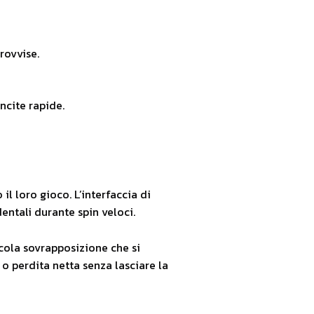
rovvise.
ncite rapide.
l loro gioco. L’interfaccia di
ntali durante spin veloci.
cola sovrapposizione che si
o perdita netta senza lasciare la