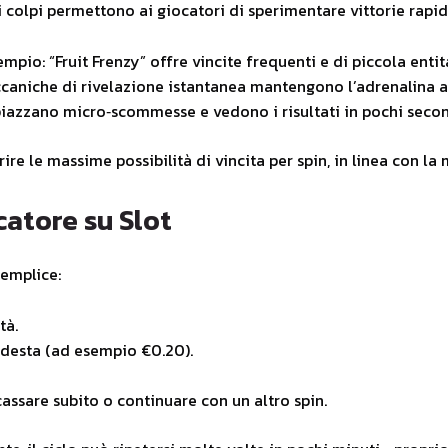
i colpi permettono ai giocatori di sperimentare vittorie rapid
mpio: “Fruit Frenzy” offre vincite frequenti e di piccola entit
aniche di rivelazione istantanea mantengono l’adrenalina all
piazzano micro‑scommesse e vedono i risultati in pochi secon
re le massime possibilità di vincita per spin, in linea con la 
catore su Slot
semplice:
tà.
esta (ad esempio €0.20).
cassare subito o continuare con un altro spin.