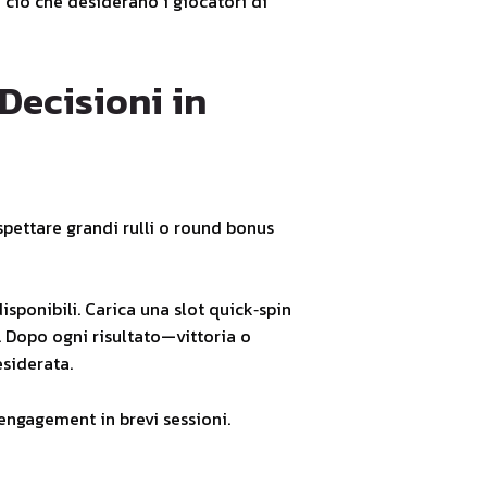
 ciò che desiderano i giocatori di
Decisioni in
spettare grandi rulli o round bonus
sponibili. Carica una slot quick‑spin
 Dopo ogni risultato—vittoria o
esiderata.
engagement in brevi sessioni.