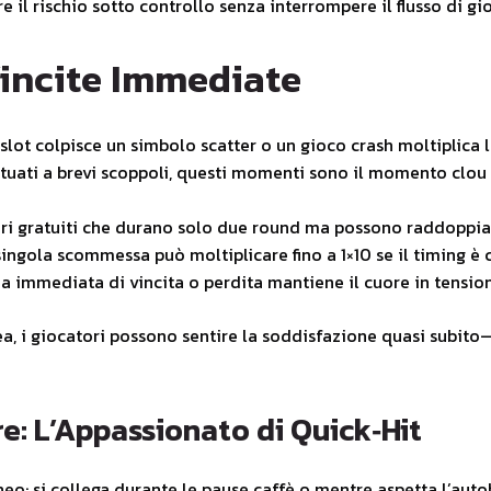
il rischio sotto controllo senza interrompere il flusso di gi
 Vincite Immediate
slot colpisce un simbolo scatter o un gioco crash moltiplica 
ituati a brevi scoppoli, questi momenti sono il momento clou 
ri gratuiti che durano solo due round ma possono raddoppiare
ingola scommessa può moltiplicare fino a 1×10 se il timing è c
 immediata di vincita o perdita mantiene il cuore in tension
ea, i giocatori possono sentire la soddisfazione quasi subito
e: L’Appassionato di Quick‑Hit
o: si collega durante le pause caffè o mentre aspetta l’auto